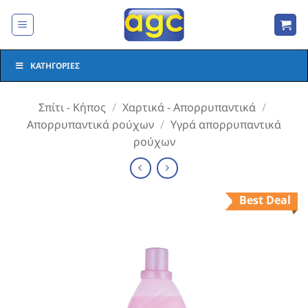
Μετάβαση
στο
περιεχόμενο
ΚΑΤΗΓΟΡΊΕΣ
Σπίτι - Κήπος
/
Χαρτικά - Απορρυπαντικά
/
Απορρυπαντικά ρούχων
/
Υγρά απορρυπαντικά
ρούχων
Best Deal