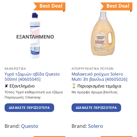
Best Deal
Best Deal
ΕΞΑΝΤΛΗΜΈΝΟ
ΚΑΘΑΡΙΣΤΙΚΆ
ΑΠΟΡΡΥΠΑΝΤΙΚΆ ΡΟΎΧΩΝ
Υγρό τζαμιών οβίδα Questo
Μαλακτικό ρούχων Solero
500ml [40605045]
Multi 3lt βανίλια [40605026]
✘ Εξαντλημένο
Περιορισμένα τεμάχια
Τύπος: Υγρό καθαριστικό για τζάμια
Με όμορφο άρωμα βανίλιας
Παραγωγός: Cleanway
ΔΙΑΒΆΣΤΕ ΠΕΡΙΣΣΌΤΕΡΑ
ΔΙΑΒΆΣΤΕ ΠΕΡΙΣΣΌΤΕΡΑ
Brand:
Questo
Brand:
Solero