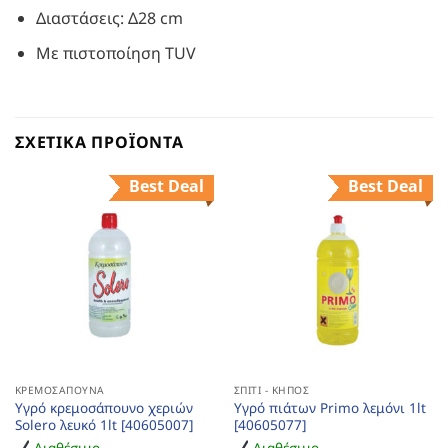
Διαστάσεις: Δ28 cm
Με πιστοποίηση TUV
ΣΧΕΤΙΚΆ ΠΡΟΪΌΝΤΑ
Best Deal
Best Deal
ΚΡΕΜΟΣΆΠΟΥΝΑ
ΣΠΊΤΙ - ΚΉΠΟΣ
Υγρό κρεμοσάπουνο χεριών
Υγρό πιάτων Primo λεμόνι 1lt
Solero λευκό 1lt [40605007]
[40605077]
Διαθέσιμο
Διαθέσιμο