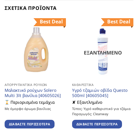
ΣΧΕΤΙΚΆ ΠΡΟΪΌΝΤΑ
Best Deal
Best Deal
ΕΞΑΝΤΛΗΜΈΝΟ
ΑΠΟΡΡΥΠΑΝΤΙΚΆ ΡΟΎΧΩΝ
ΚΑΘΑΡΙΣΤΙΚΆ
Μαλακτικό ρούχων Solero
Υγρό τζαμιών οβίδα Questo
Multi 3lt βανίλια [40605026]
500ml [40605045]
Περιορισμένα τεμάχια
✘ Εξαντλημένο
Με όμορφο άρωμα βανίλιας
Τύπος: Υγρό καθαριστικό για τζάμια
Παραγωγός: Cleanway
ΔΙΑΒΆΣΤΕ ΠΕΡΙΣΣΌΤΕΡΑ
ΔΙΑΒΆΣΤΕ ΠΕΡΙΣΣΌΤΕΡΑ