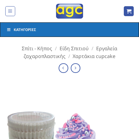
Μετάβαση
στο
περιεχόμενο
ΚΑΤΗΓΟΡΊΕΣ
Σπίτι - Κήπος
/
Είδη Σπιτιού
/
Εργαλεία
ζαχαροπλαστικής
/
Χαρτάκια cupcake