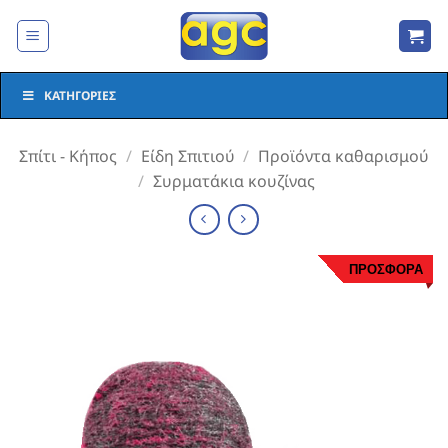
Μετάβαση
στο
περιεχόμενο
ΚΑΤΗΓΟΡΊΕΣ
Σπίτι - Κήπος
/
Είδη Σπιτιού
/
Προϊόντα καθαρισμού
/
Συρματάκια κουζίνας
ΠΡΟΣΦΟΡΑ