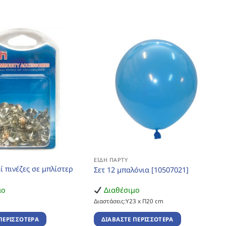
ΕΊΔΗ ΠΆΡΤΥ
ί πινέζες σε μπλίστερ
Σετ 12 μπαλόνια [10507021]
μο
Διαθέσιμο
Διαστάσεις:Υ23 x Π20 cm
ΠΕΡΙΣΣΌΤΕΡΑ
ΔΙΑΒΆΣΤΕ ΠΕΡΙΣΣΌΤΕΡΑ