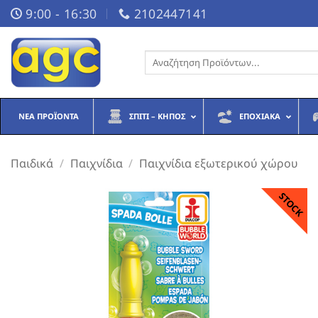
Μετάβαση
9:00 - 16:30
2102447141
στο
περιεχόμενο
Αναζήτηση
για:
ΝΈΑ ΠΡΟΪΌΝΤΑ
ΣΠΊΤΙ – ΚΉΠΟΣ
ΕΠΟΧΙΑΚΆ
Παιδικά
/
Παιχνίδια
/
Παιχνίδια εξωτερικού χώρου
STOCK