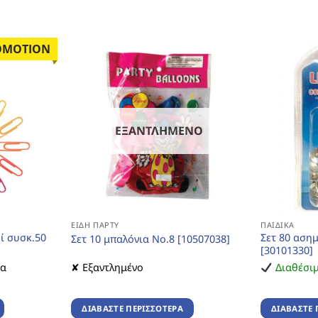
OMOTION
ΕΞΑΝΤΛΗΜΈΝΟ
ΕΊΔΗ ΠΆΡΤΥ
ΠΑΙΔΙΚΆ
ί συσκ.50
Σετ 80 ασημ
Σετ 10 μπαλόνια Νο.8 [10507038]
[30101330]
ια
✘ Εξαντλημένο
Διαθέσι
ΔΙΑΒΆΣΤΕ ΠΕΡΙΣΣΌΤΕΡΑ
ΔΙΑΒΆΣΤΕ 