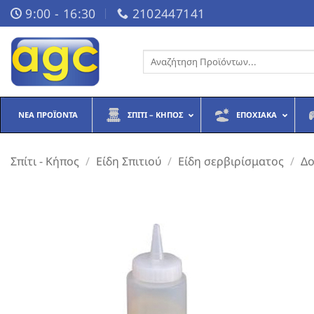
Μετάβαση
9:00 - 16:30
2102447141
στο
περιεχόμενο
Αναζήτηση
για:
ΝΈΑ ΠΡΟΪΌΝΤΑ
ΣΠΊΤΙ – ΚΉΠΟΣ
ΕΠΟΧΙΑΚΆ
Σπίτι - Κήπος
/
Είδη Σπιτιού
/
Είδη σερβιρίσματος
/
Δο