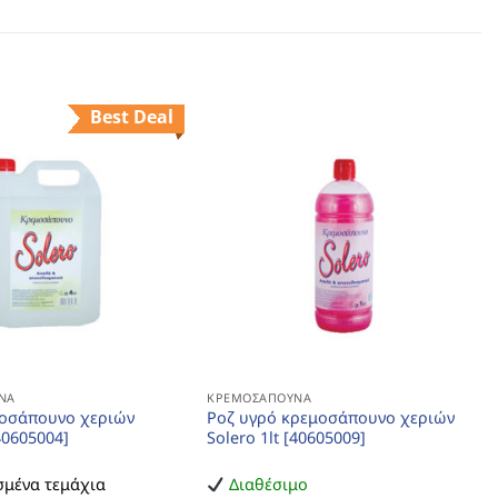
Best Deal
ΝΑ
ΚΡΕΜΟΣΆΠΟΥΝΑ
οσάπουνο χεριών
Ροζ υγρό κρεμοσάπουνο χεριών
[40605004]
Solero 1lt [40605009]
μένα τεμάχια
Διαθέσιμο