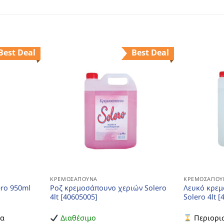
Best Deal
Best Deal
ΚΡΕΜΟΣΆΠΟΥΝΑ
ΚΡΕΜΟΣΆΠΟΥ
ro 950ml
Ροζ κρεμοσάπουνο χεριών Solero
Λευκό κρεμ
4lt [40605005]
Solero 4lt 
ια
Διαθέσιμο
Περιορισ