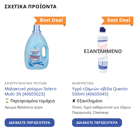
ΣΧΕΤΙΚΆ ΠΡΟΪΌΝΤΑ
Best Deal
Best Deal
ΕΞΑΝΤΛΗΜΈΝΟ
ΑΠΟΡΡΥΠΑΝΤΙΚΆ ΡΟΎΧΩΝ
ΚΑΘΑΡΙΣΤΙΚΆ
Μαλακτικό ρούχων Solero
Υγρό τζαμιών οβίδα Questo
Multi 3lt [40605023]
500ml [40605045]
Περιορισμένα τεμάχια
✘ Εξαντλημένο
Άρωμα θαλάσσια αύρα
Τύπος: Υγρό καθαριστικό για τζάμια
Παραγωγός: Cleanway
ΔΙΑΒΆΣΤΕ ΠΕΡΙΣΣΌΤΕΡΑ
ΔΙΑΒΆΣΤΕ ΠΕΡΙΣΣΌΤΕΡΑ