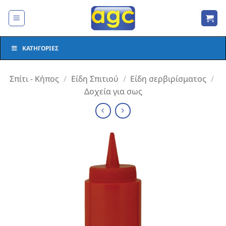
Μετάβαση
στο
περιεχόμενο
ΚΑΤΗΓΟΡΊΕΣ
Σπίτι - Κήπος
/
Είδη Σπιτιού
/
Είδη σερβιρίσματος
/
Δοχεία για σως