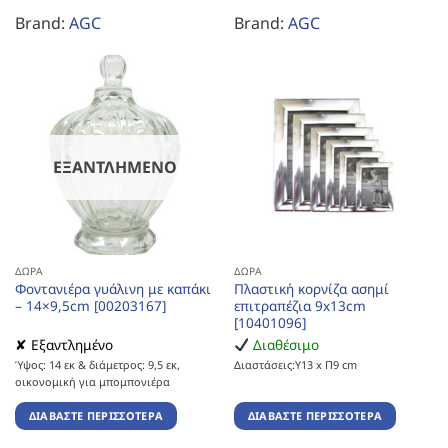
Brand:
AGC
Brand:
AGC
ΕΞΑΝΤΛΗΜΈΝΟ
ΔΏΡΑ
ΔΏΡΑ
Φοντανιέρα γυάλινη με καπάκι
Πλαστική κορνίζα ασημί
– 14×9,5cm [00203167]
επιτραπέζια 9x13cm
[10401096]
✘ Εξαντλημένο
Διαθέσιμο
Ύψος: 14 εκ & διάμετρος: 9,5 εκ,
Διαστάσεις:Υ13 x Π9 cm
οικονομική για μπομπονιέρα
ΔΙΑΒΆΣΤΕ ΠΕΡΙΣΣΌΤΕΡΑ
ΔΙΑΒΆΣΤΕ ΠΕΡΙΣΣΌΤΕΡΑ