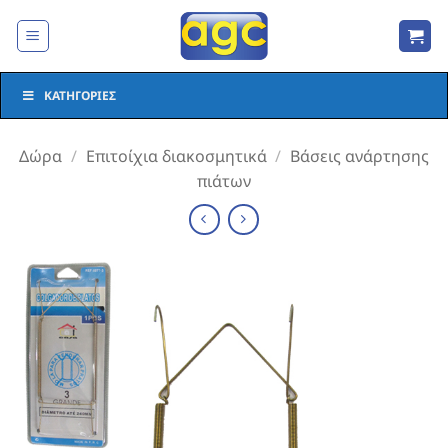
Μετάβαση
στο
περιεχόμενο
ΚΑΤΗΓΟΡΊΕΣ
Δώρα
/
Επιτοίχια διακοσμητικά
/
Βάσεις ανάρτησης
πιάτων