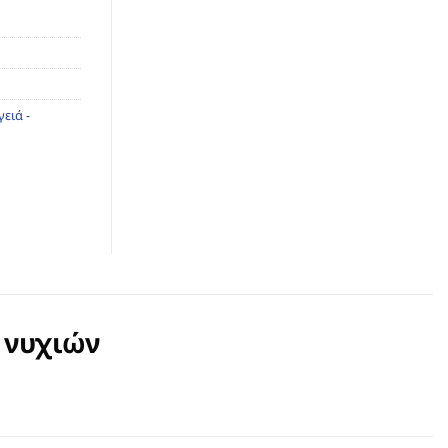
γειά -
 νυχιών