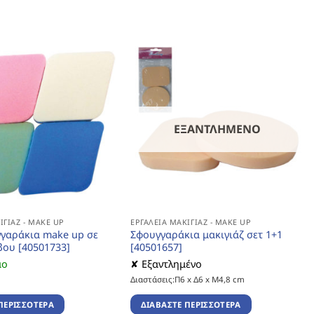
ΕΞΑΝΤΛΗΜΈΝΟ
ΙΓΙΆΖ - MAKE UP
ΕΡΓΑΛΕΊΑ ΜΑΚΙΓΙΆΖ - MAKE UP
γγαράκια make up σε
Σφουγγαράκια μακιγιάζ σετ 1+1
ου [40501733]
[40501657]
μο
✘ Εξαντλημένο
Διαστάσεις:Π6 x Δ6 x Μ4,8 cm
ΠΕΡΙΣΣΌΤΕΡΑ
ΔΙΑΒΆΣΤΕ ΠΕΡΙΣΣΌΤΕΡΑ