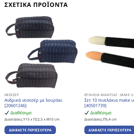
ΣΧΕΤΙΚΆ ΠΡΟΪΌΝΤΑ
ΝΕΣΕΣΈΡ
ΕΡΓΑΛΕΊΑ ΜΑΚΙΓΙΆΖ - MAKE U
Ανδρικά νεσεσέρ με λουράκι
Σετ 10 πινελάκια make 
[20601246]
[40501739]
Διαθέσιμο
Διαθέσιμο
Διαστάσεις:Υ15 x Π22,5 x Μ10 cm
Διαστάσεις:Π5,4 cm
ΔΙΑΒΆΣΤΕ ΠΕΡΙΣΣΌΤΕΡΑ
ΔΙΑΒΆΣΤΕ ΠΕΡΙΣΣΌΤΕΡΑ