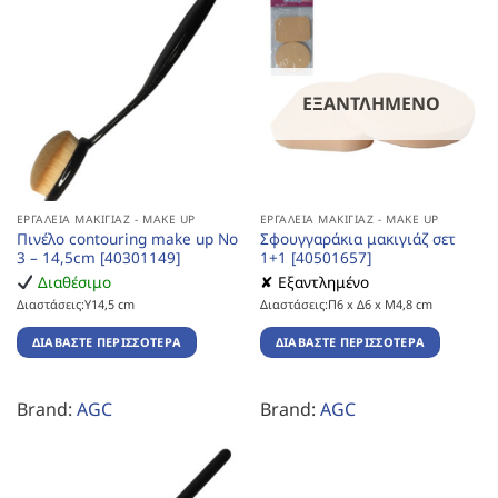
ΕΞΑΝΤΛΗΜΈΝΟ
ΕΡΓΑΛΕΊΑ ΜΑΚΙΓΙΆΖ - MAKE UP
ΕΡΓΑΛΕΊΑ ΜΑΚΙΓΙΆΖ - MAKE UP
Πινέλο contouring make up No
Σφουγγαράκια μακιγιάζ σετ
3 – 14,5cm [40301149]
1+1 [40501657]
Διαθέσιμο
✘ Εξαντλημένο
Διαστάσεις:Υ14,5 cm
Διαστάσεις:Π6 x Δ6 x Μ4,8 cm
ΔΙΑΒΆΣΤΕ ΠΕΡΙΣΣΌΤΕΡΑ
ΔΙΑΒΆΣΤΕ ΠΕΡΙΣΣΌΤΕΡΑ
Brand:
AGC
Brand:
AGC