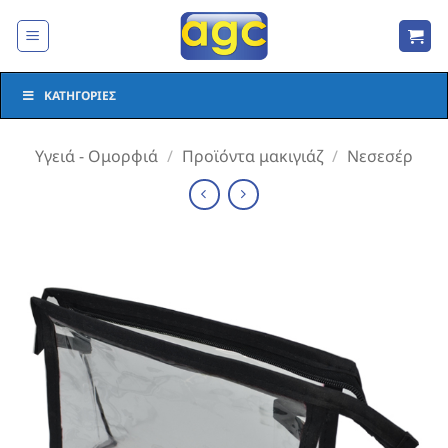
Μετάβαση
στο
περιεχόμενο
ΚΑΤΗΓΟΡΊΕΣ
Υγειά - Ομορφιά
/
Προϊόντα μακιγιάζ
/
Νεσεσέρ