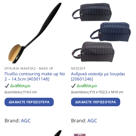
ΕΡΓΑΛΕΊΑ ΜΑΚΙΓΙΆΖ - MAKE UP
ΝΕΣΕΣΈΡ
Πινέλο contouring make up No
Ανδρικά νεσεσέρ με λουράκι
2 – 14,5cm [40301148]
[20601246]
Διαθέσιμο
Διαθέσιμο
Διαστάσεις:Υ14,5 cm
Διαστάσεις:Υ15 x Π22,5 x Μ10 cm
ΔΙΑΒΆΣΤΕ ΠΕΡΙΣΣΌΤΕΡΑ
ΔΙΑΒΆΣΤΕ ΠΕΡΙΣΣΌΤΕΡΑ
Brand:
AGC
Brand:
AGC