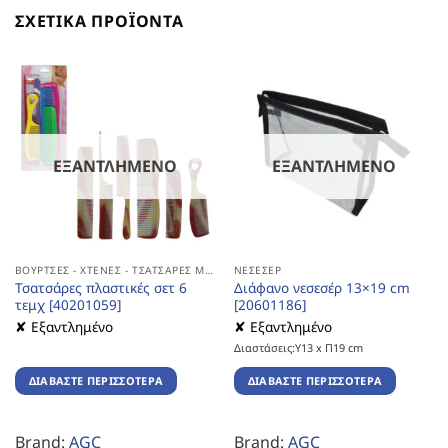
ΣΧΕΤΙΚΆ ΠΡΟΪΌΝΤΑ
ΕΞΑΝΤΛΗΜΈΝΟ
ΕΞΑΝΤΛΗΜΈΝΟ
ΒΟΎΡΤΣΕΣ - ΧΤΈΝΕΣ - ΤΣΑΤΣΆΡΕΣ ΜΑΛΛΙΏΝ
ΝΕΣΕΣΈΡ
Τσατσάρες πλαστικές σετ 6
Διάφανο νεσεσέρ 13×19 cm
τεμχ [40201059]
[20601186]
✘ Εξαντλημένο
✘ Εξαντλημένο
Διαστάσεις:Υ13 x Π19 cm
ΔΙΑΒΆΣΤΕ ΠΕΡΙΣΣΌΤΕΡΑ
ΔΙΑΒΆΣΤΕ ΠΕΡΙΣΣΌΤΕΡΑ
Brand:
AGC
Brand:
AGC