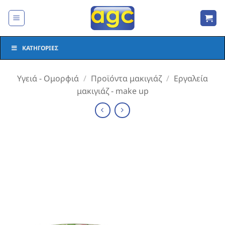
Μετάβαση
στο
περιεχόμενο
ΚΑΤΗΓΟΡΊΕΣ
Υγειά - Ομορφιά
/
Προϊόντα μακιγιάζ
/
Εργαλεία
μακιγιάζ - make up