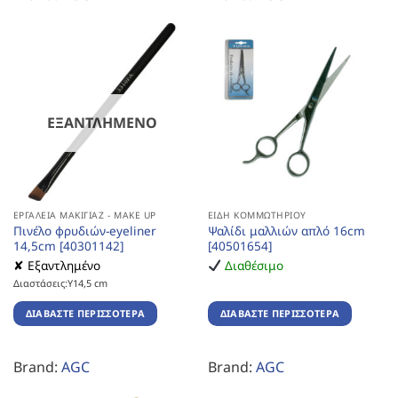
ΕΞΑΝΤΛΗΜΈΝΟ
ΕΡΓΑΛΕΊΑ ΜΑΚΙΓΙΆΖ - MAKE UP
ΕΊΔΗ ΚΟΜΜΩΤΗΡΊΟΥ
Πινέλο φρυδιών-eyeliner
Ψαλίδι μαλλιών απλό 16cm
14,5cm [40301142]
[40501654]
✘ Εξαντλημένο
Διαθέσιμο
Διαστάσεις:Υ14,5 cm
ΔΙΑΒΆΣΤΕ ΠΕΡΙΣΣΌΤΕΡΑ
ΔΙΑΒΆΣΤΕ ΠΕΡΙΣΣΌΤΕΡΑ
Brand:
AGC
Brand:
AGC