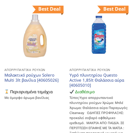
Best Deal
Best Deal
ΑΠΟΡΡΥΠΑΝΤΙΚΆ ΡΟΎΧΩΝ
ΑΠΟΡΡΥΠΑΝΤΙΚΆ ΡΟΎΧΩΝ
Μαλακτικό ρούχων Solero
Υγρό πλυντηρίου Questo
Multi 3lt βανίλια [40605026]
Active 1,85lt Θαλάσσια αύρα
[40605010]
Περιορισμένα τεμάχια
Διαθέσιμο
Με όμορφο άρωμα βανίλιας
Τύπος:Υγρο απορρυπαντικό
πλυντηρίου ρούχων Χρώμα: Μπλέ
Άρωμα: Θαλάσσια αύρα Παραγωγός:
Cleanway ΟΔΗΓΙΕΣ ΠΡΟΦΥΛΑΞΗΣ:
προκαλεί σοβαρό οφθαλμικο
ερεθισμό. ΜΑΚΡΙΑ ΑΠΟ ΠΑΙΔΙΑ. ΣΕ
ΠΕΡΙΠΤΩΣΗ ΕΠΑΦΗΣ ΜΕ ΤΑ ΜΑΤΙΑ :
Ξεπλύνετε προσεχτικά με νερό για