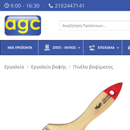
Μετάβαση
9:00 - 16:30
2102447141
στο
περιεχόμενο
Αναζήτηση
για:
ΝΈΑ ΠΡΟΪΌΝΤΑ
ΣΠΊΤΙ – ΚΉΠΟΣ
ΕΠΟΧΙΑΚΆ
Εργαλεία
/
Εργαλεία βαφής
/
Πινέλα βαψίματος