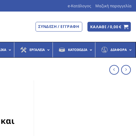
e-Κατάλογος
Μαζική παραγγελία
ΣΎΝΔΕΣΗ / ΕΓΓΡΑΦΉ
ΚΑΛΆΘΙ /
0,00
€
ΔΙΚΆ
ΕΡΓΑΛΕΊΑ
ΚΑΤΟΙΚΊΔΙΑ
ΔΙΆΦΟΡΑ
 και