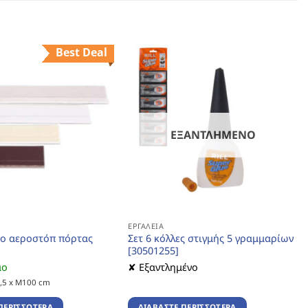
Best Deal
ΕΞΑΝΤΛΗΜΈΝΟ
ΕΡΓΑΛΕΊΑ
ο αεροστόπ πόρτας
Σετ 6 κόλλες στιγμής 5 γραμμαρίων
[30501255]
μο
✘ Εξαντλημένο
5,5 x Μ100 cm
ΠΕΡΙΣΣΌΤΕΡΑ
ΔΙΑΒΆΣΤΕ ΠΕΡΙΣΣΌΤΕΡΑ