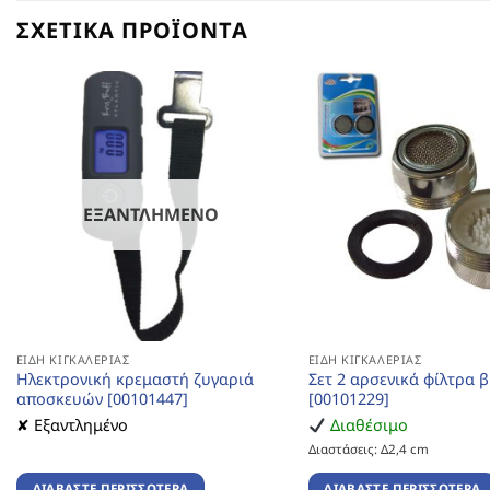
ΣΧΕΤΙΚΆ ΠΡΟΪΌΝΤΑ
ΕΞΑΝΤΛΗΜΈΝΟ
ΕΊΔΗ ΚΙΓΚΑΛΕΡΊΑΣ
ΕΊΔΗ ΚΙΓΚΑΛΕΡΊΑΣ
Ηλεκτρονική κρεμαστή ζυγαριά
Σετ 2 αρσενικά φίλτρα 
αποσκευών [00101447]
[00101229]
✘ Εξαντλημένο
Διαθέσιμο
Διαστάσεις: Δ2,4 cm
ΔΙΑΒΆΣΤΕ ΠΕΡΙΣΣΌΤΕΡΑ
ΔΙΑΒΆΣΤΕ ΠΕΡΙΣΣΌΤΕΡΑ