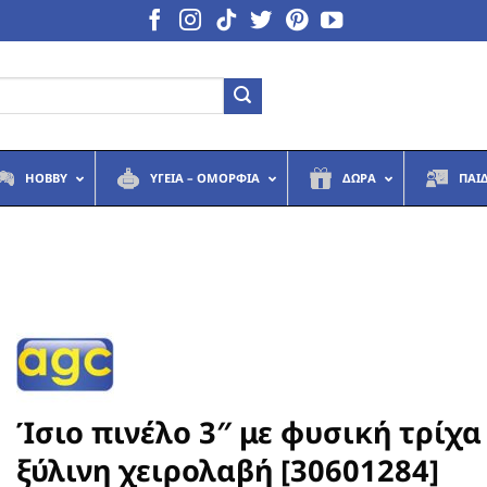
HOBBY
ΥΓΕΙΆ – ΟΜΟΡΦΙΆ
ΔΏΡΑ
ΠΑΙ
Ίσιο πινέλο 3″ με φυσική τρίχα
ξύλινη χειρολαβή [30601284]