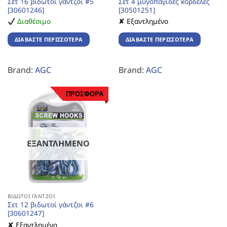
Σετ 16 βιδωτοί γάντζοι #5
Σετ 4 μυγοπαγίδες κορδέλες
[30601246]
[30501251]
Διαθέσιμο
✘ Εξαντλημένο
ΔΙΑΒΆΣΤΕ ΠΕΡΙΣΣΌΤΕΡΑ
ΔΙΑΒΆΣΤΕ ΠΕΡΙΣΣΌΤΕΡΑ
Brand:
AGC
Brand:
AGC
ΠΡΟΣΦΟΡΑ
ΕΞΑΝΤΛΗΜΈΝΟ
ΒΙΔΩΤΟΊ ΓΆΝΤΖΟΙ
Σετ 12 βιδωτοί γάντζοι #6
[30601247]
✘ Εξαντλημένο