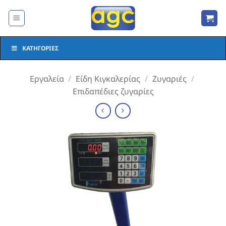
Μετάβαση
στο
περιεχόμενο
ΚΑΤΗΓΟΡΊΕΣ
Εργαλεία
/
Είδη Κιγκαλερίας
/
Ζυγαριές
/
Επιδαπέδιες ζυγαρίες