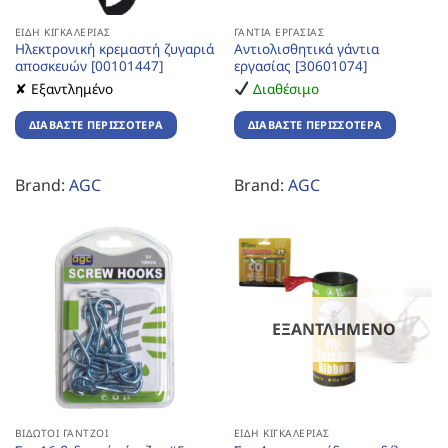
ΕΊΔΗ ΚΙΓΚΑΛΕΡΊΑΣ
ΓΆΝΤΙΑ ΕΡΓΑΣΊΑΣ
Ηλεκτρονική κρεμαστή ζυγαριά
Αντιολισθητικά γάντια
αποσκευών [00101447]
εργασίας [30601074]
✘ Εξαντλημένο
Διαθέσιμο
ΔΙΑΒΆΣΤΕ ΠΕΡΙΣΣΌΤΕΡΑ
ΔΙΑΒΆΣΤΕ ΠΕΡΙΣΣΌΤΕΡΑ
Brand:
AGC
Brand:
AGC
ΕΞΑΝΤΛΗΜΈΝΟ
ΒΙΔΩΤΟΊ ΓΆΝΤΖΟΙ
ΕΊΔΗ ΚΙΓΚΑΛΕΡΊΑΣ