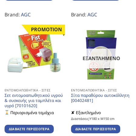
Brand:
AGC
Brand:
AGC
PROMOTION
ΕΞΑΝΤΛΗΜΈΝΟ
ΕΝΤΟΜΟΑΠΩΘΗΤΙΚΆ - ΣΊΤΕΣ
ΕΝΤΟΜΟΑΠΩΘΗΤΙΚΆ - ΣΊΤΕΣ
Σετ εντομοαπωθητικού υγρού
Σίτα παραθύρου αυτοκόλλητη
& συσκευής για ταμπλέτα και
[00402481]
υγρό [70101620]
Περιορισμένα τεμάχια
✘ Εξαντλημένο
Διαστάσεις:Υ180 x Μ150 cm
ΔΙΑΒΆΣΤΕ ΠΕΡΙΣΣΌΤΕΡΑ
ΔΙΑΒΆΣΤΕ ΠΕΡΙΣΣΌΤΕΡΑ