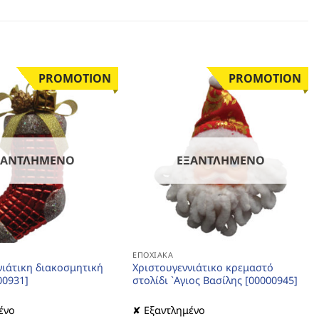
PROMOTION
PROMOTION
ΞΑΝΤΛΗΜΈΝΟ
ΕΞΑΝΤΛΗΜΈΝΟ
ΕΠΟΧΙΑΚΆ
νιάτικη διακοσμητική
Χριστουγεννιάτικο κρεμαστό
00931]
στολίδι `Αγιος Βασίλης [00000945]
ένο
✘ Εξαντλημένο