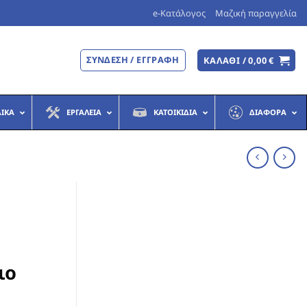
e-Κατάλογος
Μαζική παραγγελία
ΣΎΝΔΕΣΗ / ΕΓΓΡΑΦΉ
ΚΑΛΆΘΙ /
0,00
€
ΔΙΚΆ
ΕΡΓΑΛΕΊΑ
ΚΑΤΟΙΚΊΔΙΑ
ΔΙΆΦΟΡΑ
ιο