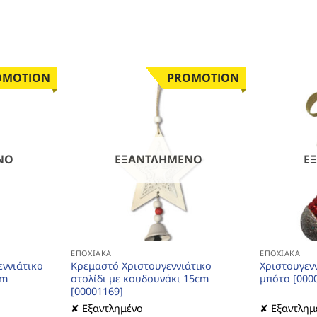
OMOTION
PROMOTION
ΝΟ
ΕΞΑΝΤΛΗΜΈΝΟ
Ε
ΕΠΟΧΙΑΚΆ
ΕΠΟΧΙΑΚΆ
εννιάτικο
Κρεμαστό Χριστουγεννιάτικο
Χριστουγεν
cm
στολίδι με κουδουνάκι 15cm
μπότα [000
[00001169]
✘ Εξαντλημένο
✘ Εξαντλημ