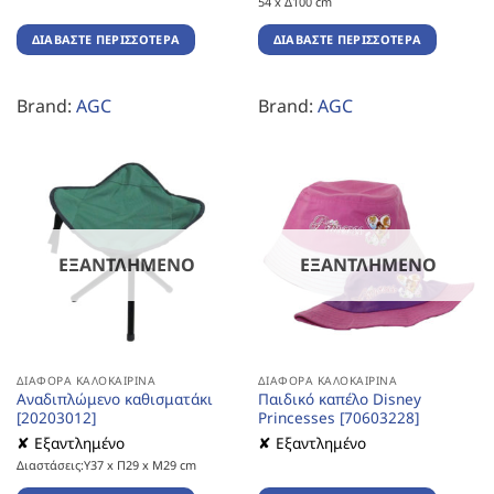
54 x Δ100 cm
ΔΙΑΒΆΣΤΕ ΠΕΡΙΣΣΌΤΕΡΑ
ΔΙΑΒΆΣΤΕ ΠΕΡΙΣΣΌΤΕΡΑ
Brand:
AGC
Brand:
AGC
ΕΞΑΝΤΛΗΜΈΝΟ
ΕΞΑΝΤΛΗΜΈΝΟ
ΔΙΆΦΟΡΑ ΚΑΛΟΚΑΙΡΙΝΆ
ΔΙΆΦΟΡΑ ΚΑΛΟΚΑΙΡΙΝΆ
Αναδιπλώμενο καθισματάκι
Παιδικό καπέλο Disney
[20203012]
Princesses [70603228]
✘ Εξαντλημένο
✘ Εξαντλημένο
Διαστάσεις:Υ37 x Π29 x Μ29 cm