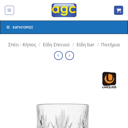
Μετάβαση
στο
περιεχόμενο
ΚΑΤΗΓΟΡΊΕΣ
Σπίτι - Κήπος
/
Είδη Σπιτιού
/
Είδη bar
/
Ποτήρια