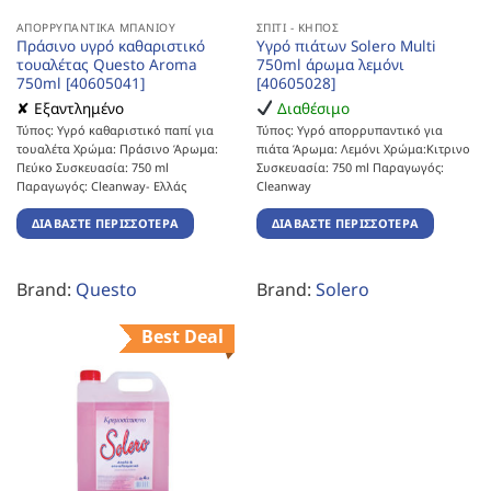
ΑΠΟΡΡΥΠΑΝΤΙΚΆ ΜΠΆΝΙΟΥ
ΣΠΊΤΙ - ΚΉΠΟΣ
Πράσινο υγρό καθαριστικό
Υγρό πιάτων Solero Multi
τουαλέτας Questo Aroma
750ml άρωμα λεμόνι
750ml [40605041]
[40605028]
✘ Εξαντλημένο
Διαθέσιμο
Τύπος: Υγρό καθαριστικό παπί για
Τύπος: Υγρό απορρυπαντικό για
τουαλέτα Χρώμα: Πράσινο Άρωμα:
πιάτα Άρωμα: Λεμόνι Χρώμα:Κιτρινο
Πεύκο Συσκευασία: 750 ml
Συσκευασία: 750 ml Παραγωγός:
Παραγωγός: Cleanway- Ελλάς
Cleanway
ΔΙΑΒΆΣΤΕ ΠΕΡΙΣΣΌΤΕΡΑ
ΔΙΑΒΆΣΤΕ ΠΕΡΙΣΣΌΤΕΡΑ
Brand:
Questo
Brand:
Solero
Best Deal