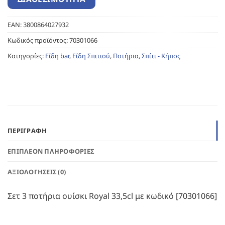
EAN:
3800864027932
Κωδικός προϊόντος:
70301066
Κατηγορίες:
Είδη bar
,
Είδη Σπιτιού
,
Ποτήρια
,
Σπίτι - Κήπος
ΠΕΡΙΓΡΑΦΉ
ΕΠΙΠΛΈΟΝ ΠΛΗΡΟΦΟΡΊΕΣ
ΑΞΙΟΛΟΓΉΣΕΙΣ (0)
Σετ 3 ποτήρια ουίσκι Royal 33,5cl με κωδικό [70301066]