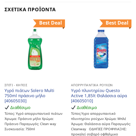
ΣΧΕΤΙΚΆ ΠΡΟΪΌΝΤΑ
Best Deal
Best Deal
ΣΠΊΤΙ - ΚΉΠΟΣ
ΑΠΟΡΡΥΠΑΝΤΙΚΆ ΡΟΎΧΩΝ
Υγρό πιάτων Solero Multi
Υγρό πλυντηρίου Questo
750ml πράσινο μήλο
Active 1,85lt Θαλάσσια αύρα
[40605030]
[40605010]
Διαθέσιμο
Διαθέσιμο
Τύπος: Υγρό απορρυπαντικό πιάτων
Τύπος:Υγρο απορρυπαντικό
Άρωμα: Πράσινο μήλο Χρώμα:
πλυντηρίου ρούχων Χρώμα: Μπλέ
Πράσινο Παραγωγός: Clean way
Άρωμα: Θαλάσσια αύρα Παραγωγός:
Συσκευασία: 750ml
Cleanway ΟΔΗΓΙΕΣ ΠΡΟΦΥΛΑΞΗΣ:
προκαλεί σοβαρό οφθαλμικο