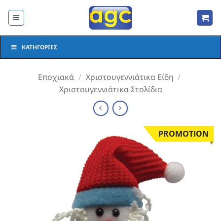
Μετάβαση
στο
περιεχόμενο
ΚΑΤΗΓΟΡΊΕΣ
Εποχιακά
/
Χριστουγεννιάτικα Είδη
/
Χριστουγεννιάτικα Στολίδια
PROMOTION