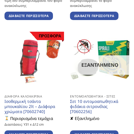
τιμή σεν συμπεριλαμβάνει τον φόρο
συμπεριλαμβάνει το φόρο
ανακύκλωσης
ανακύκλωσης
ΔΙΑΒΆΣΤΕ ΠΕΡΙΣΣΌΤΕΡΑ
ΔΙΑΒΆΣΤΕ ΠΕΡΙΣΣΌΤΕΡΑ
ΠΡΟΣΦΟΡΑ
ΕΞΑΝΤΛΗΜΈΝΟ
ΔΙΆΦΟΡΑ ΚΑΛΟΚΑΙΡΙΝΆ
ΕΝΤΟΜΟΑΠΩΘΗΤΙΚΆ - ΣΊΤΕΣ
Ισοθερμική τσάντα
Σετ 10 εντομοαπωθητικά
μπουκαλίου 2lt – Διάφορα
φιδάκια σιτρονέλας
χρώματα [70602740]
[70602256]
Περιορισμένα τεμάχια
✘ Εξαντλημένο
Διαστάσεις: Υ31 x Δ12 cm