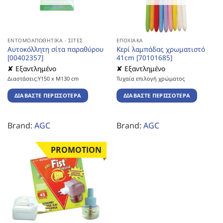
ΕΝΤΟΜΟΑΠΩΘΗΤΙΚΆ - ΣΊΤΕΣ
ΕΠΟΧΙΑΚΆ
Αυτοκόλλητη σίτα παραθύρου
Κερί λαμπάδας χρωματιστό
[00402357]
41cm [70101685]
✘ Εξαντλημένο
✘ Εξαντλημένο
Διαστάσεις:Υ150 x Μ130 cm
Τυχαία επιλογή χρώματος
ΔΙΑΒΆΣΤΕ ΠΕΡΙΣΣΌΤΕΡΑ
ΔΙΑΒΆΣΤΕ ΠΕΡΙΣΣΌΤΕΡΑ
Brand:
AGC
Brand:
AGC
PROMOTION