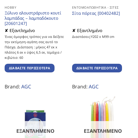
HOBBY
ΕΝΤΟΜΟΑΠΩΘΗΤΙΚΆ - ΣΊΤΕΣ
Ξύλινο αλουστράριστο κουτί
Σίτα πόρτας [00402482]
λαμπάδας – λαμπαδόκουτο
[20601247]
✘ Εξαντλημένο
✘ Εξαντλημένο
Ένας όμορφος τρόπος για να δείξετε
Διαστάσεις:Υ202 x Μ99 cm
την εκτίμηση-αγάπη σας αυτό το
Πάσχα. Διάσταση : μήκος 47 εκ x
πλάτος 6 εκ x ύψος 6,5 εκ, τεμάχια /
κιβώτιο: 60
ΔΙΑΒΆΣΤΕ ΠΕΡΙΣΣΌΤΕΡΑ
ΔΙΑΒΆΣΤΕ ΠΕΡΙΣΣΌΤΕΡΑ
Brand:
AGC
Brand:
AGC
ΕΞΑΝΤΛΗΜΈΝΟ
ΕΞΑΝΤΛΗΜΈΝΟ