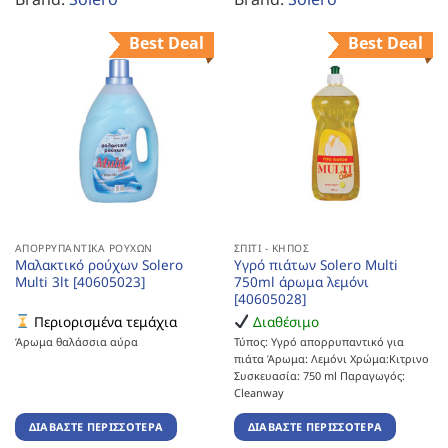
Best Deal
Best Deal
ΑΠΟΡΡΥΠΑΝΤΙΚΆ ΡΟΎΧΩΝ
ΣΠΊΤΙ - ΚΉΠΟΣ
Μαλακτικό ρούχων Solero
Υγρό πιάτων Solero Multi
Multi 3lt [40605023]
750ml άρωμα λεμόνι
[40605028]
Περιορισμένα τεμάχια
Διαθέσιμο
Άρωμα θαλάσσια αύρα
Τύπος: Υγρό απορρυπαντικό για
πιάτα Άρωμα: Λεμόνι Χρώμα:Κιτρινο
Συσκευασία: 750 ml Παραγωγός:
Cleanway
ΔΙΑΒΆΣΤΕ ΠΕΡΙΣΣΌΤΕΡΑ
ΔΙΑΒΆΣΤΕ ΠΕΡΙΣΣΌΤΕΡΑ