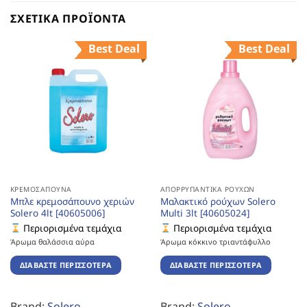
ΣΧΕΤΙΚΆ ΠΡΟΪΌΝΤΑ
Best Deal
Best Deal
ΚΡΕΜΟΣΆΠΟΥΝΑ
ΑΠΟΡΡΥΠΑΝΤΙΚΆ ΡΟΎΧΩΝ
Μπλε κρεμοσάπουνο χεριών
Μαλακτικό ρούχων Solero
Solero 4lt [40605006]
Multi 3lt [40605024]
Περιορισμένα τεμάχια
Περιορισμένα τεμάχια
Άρωμα θαλάσσια αύρα
Άρωμα κόκκινο τριαντάφυλλο
ΔΙΑΒΆΣΤΕ ΠΕΡΙΣΣΌΤΕΡΑ
ΔΙΑΒΆΣΤΕ ΠΕΡΙΣΣΌΤΕΡΑ
Brand:
Solero
Brand:
Solero