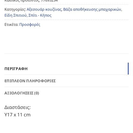
Κωδικός προϊόντος:
77695234
Κατηγορίες:
Αξεσουάρ κουζίνας
,
Βάζα αποθήκευσης μπαχαρικών
,
Είδη Σπιτιού
,
Σπίτι - Κήπος
Ετικέτα:
Προσφορές
ΠΕΡΙΓΡΑΦΉ
ΕΠΙΠΛΈΟΝ ΠΛΗΡΟΦΟΡΊΕΣ
ΑΞΙΟΛΟΓΉΣΕΙΣ (0)
Διαστάσεις:
Υ17 x 11 cm