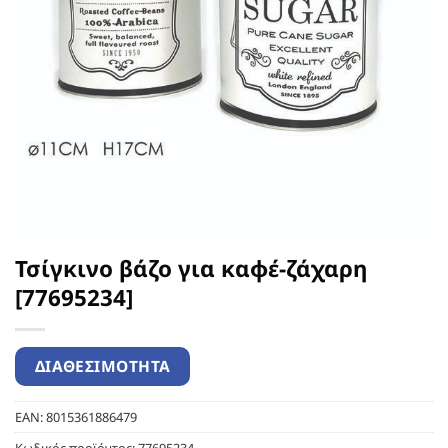
Τσίγκινο βάζο για καφέ-ζάχαρη
[77695234]
EAN:
8015361886479