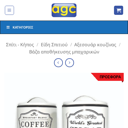
Μετάβαση
στο
περιεχόμενο
ΚΑΤΗΓΟΡΊΕΣ
Σπίτι - Κήπος
/
Είδη Σπιτιού
/
Αξεσουάρ κουζίνας
/
Βάζα αποθήκευσης μπαχαρικών
ΠΡΟΣΦΟΡΑ