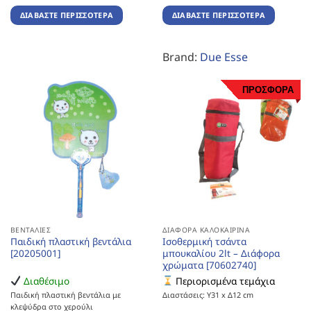
ΔΙΑΒΆΣΤΕ ΠΕΡΙΣΣΌΤΕΡΑ
ΔΙΑΒΆΣΤΕ ΠΕΡΙΣΣΌΤΕΡΑ
Brand:
Due Esse
ΠΡΟΣΦΟΡΑ
ΒΕΝΤΆΛΙΕΣ
ΔΙΆΦΟΡΑ ΚΑΛΟΚΑΙΡΙΝΆ
Παιδική πλαστική βεντάλια
Ισοθερμική τσάντα
[20205001]
μπουκαλίου 2lt – Διάφορα
χρώματα [70602740]
Διαθέσιμο
Περιορισμένα τεμάχια
Παιδική πλαστική βεντάλια με
Διαστάσεις: Υ31 x Δ12 cm
κλεψύδρα στο χερούλι