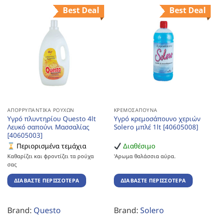
Best Deal
Best Deal
ΑΠΟΡΡΥΠΑΝΤΙΚΆ ΡΟΎΧΩΝ
ΚΡΕΜΟΣΆΠΟΥΝΑ
Υγρό πλυντηρίου Questo 4lt
Υγρό κρεμοσάπουνο χεριών
Λευκό σαπούνι Μασσαλίας
Solero μπλέ 1lt [40605008]
[40605003]
Περιορισμένα τεμάχια
Διαθέσιμο
Καθαρίζει και φροντίζει τα ρούχα
'Αρωμα θαλάσσια αύρα.
σας
ΔΙΑΒΆΣΤΕ ΠΕΡΙΣΣΌΤΕΡΑ
ΔΙΑΒΆΣΤΕ ΠΕΡΙΣΣΌΤΕΡΑ
Brand:
Questo
Brand:
Solero