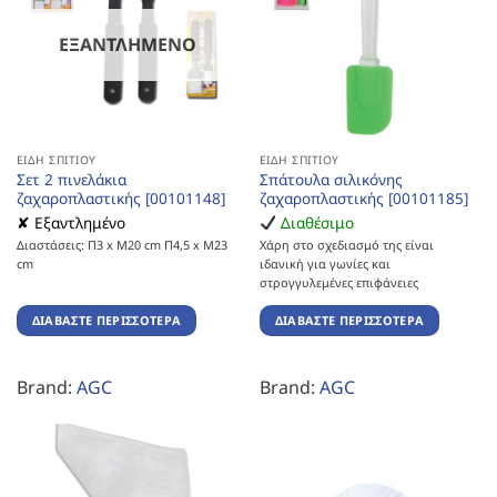
ΕΞΑΝΤΛΗΜΈΝΟ
ΕΊΔΗ ΣΠΙΤΙΟΎ
ΕΊΔΗ ΣΠΙΤΙΟΎ
Σετ 2 πινελάκια
Σπάτουλα σιλικόνης
ζαχαροπλαστικής [00101148]
ζαχαροπλαστικής [00101185]
✘ Εξαντλημένο
Διαθέσιμο
Διαστάσεις: Π3 x Μ20 cm Π4,5 x Μ23
Χάρη στο σχεδιασμό της είναι
cm
ιδανική για γωνίες και
στρογγυλεμένες επιφάνειες
ΔΙΑΒΆΣΤΕ ΠΕΡΙΣΣΌΤΕΡΑ
ΔΙΑΒΆΣΤΕ ΠΕΡΙΣΣΌΤΕΡΑ
Brand:
AGC
Brand:
AGC