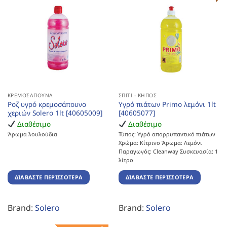
ΚΡΕΜΟΣΆΠΟΥΝΑ
ΣΠΊΤΙ - ΚΉΠΟΣ
Ροζ υγρό κρεμοσάπουνο
Υγρό πιάτων Primo λεμόνι 1lt
χεριών Solero 1lt [40605009]
[40605077]
Διαθέσιμο
Διαθέσιμο
Άρωμα λουλούδια
Τύπος: Υγρό απορρυπαντικό πιάτων
Χρώμα: Κίτρινο Άρωμα: Λεμόνι
Παραγωγός: Cleanway Συσκευασία: 1
λίτρο
ΔΙΑΒΆΣΤΕ ΠΕΡΙΣΣΌΤΕΡΑ
ΔΙΑΒΆΣΤΕ ΠΕΡΙΣΣΌΤΕΡΑ
Brand:
Solero
Brand:
Solero