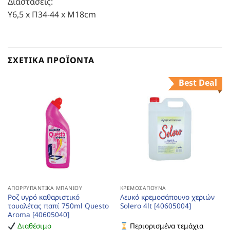
Διαστάσεις:
Υ6,5 x Π34-44 x Μ18cm
ΣΧΕΤΙΚΆ ΠΡΟΪΌΝΤΑ
Best Deal
ΑΠΟΡΡΥΠΑΝΤΙΚΆ ΜΠΆΝΙΟΥ
ΚΡΕΜΟΣΆΠΟΥΝΑ
Ροζ υγρό καθαριστικό
Λευκό κρεμοσάπουνο χεριών
τουαλέτας παπί 750ml Questo
Solero 4lt [40605004]
Aroma [40605040]
Διαθέσιμο
Περιορισμένα τεμάχια