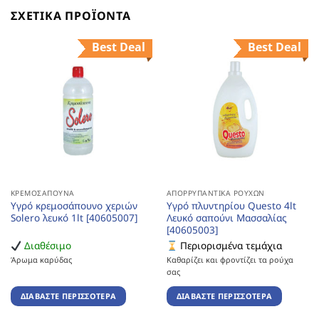
ΣΧΕΤΙΚΆ ΠΡΟΪΌΝΤΑ
Best Deal
Best Deal
ΚΡΕΜΟΣΆΠΟΥΝΑ
ΑΠΟΡΡΥΠΑΝΤΙΚΆ ΡΟΎΧΩΝ
Υγρό κρεμοσάπουνο χεριών
Υγρό πλυντηρίου Questo 4lt
Solero λευκό 1lt [40605007]
Λευκό σαπούνι Μασσαλίας
[40605003]
Διαθέσιμο
Περιορισμένα τεμάχια
Άρωμα καρύδας
Καθαρίζει και φροντίζει τα ρούχα
σας
ΔΙΑΒΆΣΤΕ ΠΕΡΙΣΣΌΤΕΡΑ
ΔΙΑΒΆΣΤΕ ΠΕΡΙΣΣΌΤΕΡΑ