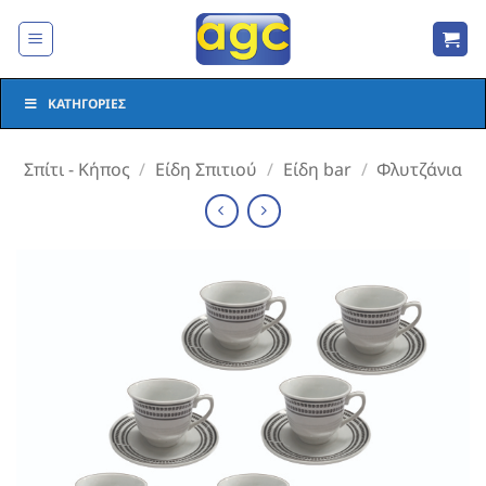
Μετάβαση
στο
περιεχόμενο
ΚΑΤΗΓΟΡΊΕΣ
Σπίτι - Κήπος
/
Είδη Σπιτιού
/
Είδη bar
/
Φλυτζάνια