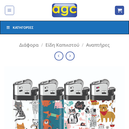
Μετάβαση
στο
περιεχόμενο
ΚΑΤΗΓΟΡΊΕΣ
Διάφορα
/
Είδη Καπνιστού
/
Αναπτήρες