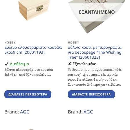
ΕΞΑΝΤΛΗΜΈΝΟ
HOBBY
HOBBY
Ξύλινο αλουστράριστο κουτάκι
Ξύλινο κουτί με πυρογραφία
5x5x9 cm [20601193]
για decoupage “The Wishing
Tree” [20601323]
Διαθέσιμο
✘ Εξαντλημένο
Ξύλινο αλουστράριστο κουτάκι
Το δέντρο που πραγματοποιεί κάθε
5x5x9 cm από ξύλο παυλώνιας
σας ευχή. Διαστάσεις εξωτερικές:
ύψος 5 x πλάτος 6 x μήκος 10 εκ.
Συσκευασία 240 τεμάχια / κιβώτιο.
ΔΙΑΒΆΣΤΕ ΠΕΡΙΣΣΌΤΕΡΑ
ΔΙΑΒΆΣΤΕ ΠΕΡΙΣΣΌΤΕΡΑ
Brand:
AGC
Brand:
AGC