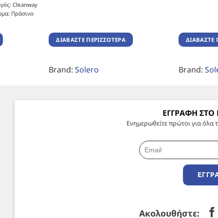
γός: Cleanway
ώμα: Πράσινο
ΔΙΑΒΆΣΤΕ ΠΕΡΙΣΣΌΤΕΡΑ
ΔΙΑΒΆΣΤΕ 
Brand:
Solero
Brand:
Sol
ΕΓΓΡΑΦΗ ΣΤΟ
Ενημερωθείτε πρώτοι για όλα τ
ΕΓΓΡ
Ακολουθήστε: