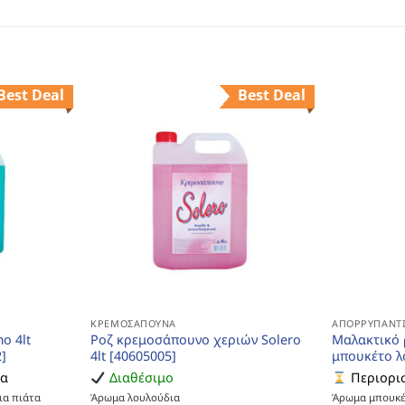
Best Deal
Best Deal
ΚΡΕΜΟΣΆΠΟΥΝΑ
ΑΠΟΡΡΥΠΑΝΤΙ
o 4lt
Ροζ κρεμοσάπουνο χεριών Solero
Μαλακτικό 
]
4lt [40605005]
μπουκέτο λ
ια
Διαθέσιμο
Περιορισ
ια πιάτα
Άρωμα λουλούδια
Άρωμα μπουκέ