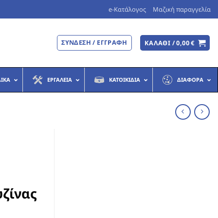
e-Κατάλογος
Μαζική παραγγελία
ΣΎΝΔΕΣΗ / ΕΓΓΡΑΦΉ
ΚΑΛΆΘΙ /
0,00
€
ΔΙΚΆ
ΕΡΓΑΛΕΊΑ
ΚΑΤΟΙΚΊΔΙΑ
ΔΙΆΦΟΡΑ
υζίνας