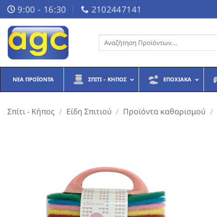
Μετάβαση
9:00 - 16:30
2102447141
στο
περιεχόμενο
Αναζήτηση
για:
ΝΈΑ ΠΡΟΪΌΝΤΑ
ΣΠΊΤΙ – ΚΉΠΟΣ
ΕΠΟΧΙΑΚΆ
Σπίτι - Κήπος
/
Είδη Σπιτιού
/
Προϊόντα καθαρισμού
/