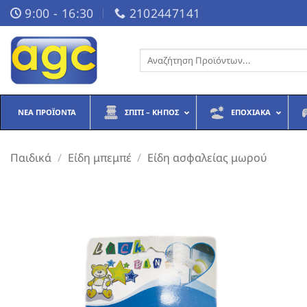
Μετάβαση
9:00 - 16:30
2102447141
στο
περιεχόμενο
Αναζήτηση
για:
ΝΈΑ ΠΡΟΪΌΝΤΑ
ΣΠΊΤΙ – ΚΉΠΟΣ
ΕΠΟΧΙΑΚΆ
Παιδικά
/
Είδη μπεμπέ
/
Είδη ασφαλείας μωρού