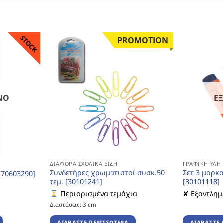
STOCK
PROMOTION
ΝΟ
Ε
ΔΙΆΦΟΡΑ ΣΧΟΛΙΚΆ ΕΊΔΗ
ΓΡΑΦΙΚΉ ΎΛΗ
Συνδετήρες χρωματιστοί συσκ.50
Σετ 3 μαρκ
70603290]
τεμ. [30101241]
[30101118]
Περιορισμένα τεμάχια
✘ Εξαντλημ
Διαστάσεις: 3 cm
ΔΙΑΒΆΣΤΕ ΠΕΡΙΣΣΌΤΕΡΑ
ΔΙΑΒΆΣΤΕ 