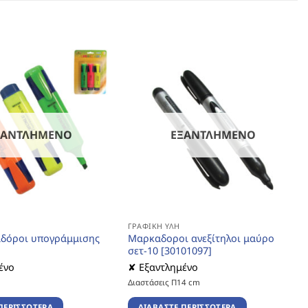
ΞΑΝΤΛΗΜΈΝΟ
ΕΞΑΝΤΛΗΜΈΝΟ
ΓΡΑΦΙΚΉ ΎΛΗ
αδόροι υπογράμμισης
Μαρκαδοροι ανεξίτηλοι μαύρο
σετ-10 [30101097]
ένο
✘ Εξαντλημένο
Διαστάσεις Π14 cm
ΠΕΡΙΣΣΌΤΕΡΑ
ΔΙΑΒΆΣΤΕ ΠΕΡΙΣΣΌΤΕΡΑ