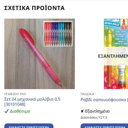
ΣΧΕΤΙΚΆ ΠΡΟΪΌΝΤΑ
ΕΞΑΝΤΛΗΜΈ
ΓΡΑΦΙΚΉ ΎΛΗ
ΠΑΙΔΙΚΆ
Σετ 24 μηχανικά μολύβια 0,5
Ραβδί σαπουνόφουσκα [
[30101048]
Διαθέσιμο
✘ Εξαντλημένο
Διαστάσεις:Υ27,5
ΔΙΑΒΆΣΤΕ ΠΕΡΙΣΣΌΤΕΡΑ
ΔΙΑΒΆΣΤΕ ΠΕΡΙΣΣΌΤΕΡΑ