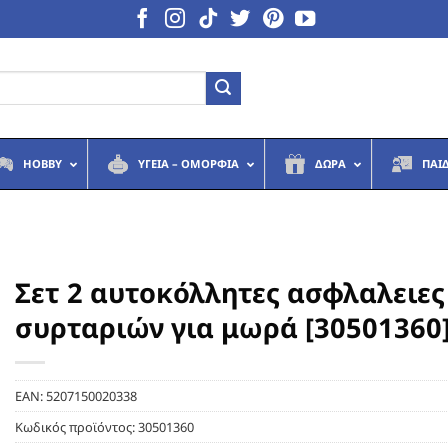
HOBBY
ΥΓΕΙΆ – ΟΜΟΡΦΙΆ
ΔΏΡΑ
ΠΑΙ
Σετ 2 αυτοκόλλητες ασφλαλειες
συρταριών για μωρά [30501360
EAN:
5207150020338
Κωδικός προϊόντος:
30501360