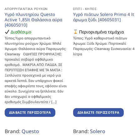
ΑΠΟΡΡΥΠΑΝΤΙΚΆ ΡΟΎΧΩΝ
ΣΠΊΤΙ - ΚΉΠΟΣ
Υγρό πλυντηρίου Questo
Υγρό πιάτων Solero Primo 4 lt
Active 1,85lt Θαλάσσια αύρα
άρωμα ξύδι [40605031]
[40605010]
Διαθέσιμο
Περιορισμένα τεμάχια
Τύπος:Υγρο απορρυπαντικό
Τύπος: Υγρό καθαριστικό πιάτων
πλυντηρίου ρούχων Χρώμα: Μπλέ
Άρωμα: Ξύδι Χρώμα: Πορτοκαλί
Άρωμα: Θαλάσσια αύρα Παραγωγός:
Παραγωγός: Cleanway Συσκευασία: 4
Cleanway ΟΔΗΓΙΕΣ ΠΡΟΦΥΛΑΞΗΣ:
λίτρα
προκαλεί σοβαρό οφθαλμικο
ερεθισμό. ΜΑΚΡΙΑ ΑΠΟ ΠΑΙΔΙΑ. ΣΕ
ΠΕΡΙΠΤΩΣΗ ΕΠΑΦΗΣ ΜΕ ΤΑ ΜΑΤΙΑ :
Ξεπλύνετε προσεχτικά με νερό για
αρκετά λεπτά. Εαν υπάρχουν φακοί
επαφής αφαιρέστε τους, εφόσον είναι
εύκολο. Συνεχίστε να ξεπλένετε. Εάν
δεν υποχωρεί ο οφθαλμικός
ερεθισμός Συμβουλευτείτε / [...]
ΔΙΑΒΆΣΤΕ ΠΕΡΙΣΣΌΤΕΡΑ
ΔΙΑΒΆΣΤΕ ΠΕΡΙΣΣΌΤΕΡΑ
Brand:
Questo
Brand:
Solero