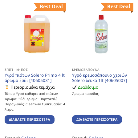
Best Deal
Best Deal
ΣΠΊΤΙ - ΚΉΠΟΣ
ΚΡΕΜΟΣΆΠΟΥΝΑ
Υγρό πιάτων Solero Primo 4 lt
Υγρό κρεμοσάπουνο χεριών
άρωμα ξύδι [40605031]
Solero λευκό 1lt [40605007]
Περιορισμένα τεμάχια
Διαθέσιμο
Τύπος: Υγρό καθαριστικό πιάτων
Άρωμα καρύδας
Άρωμα: Ξύδι Χρώμα: Πορτοκαλί
Παραγωγός: Cleanway Συσκευασία: 4
λίτρα
ΔΙΑΒΆΣΤΕ ΠΕΡΙΣΣΌΤΕΡΑ
ΔΙΑΒΆΣΤΕ ΠΕΡΙΣΣΌΤΕΡΑ