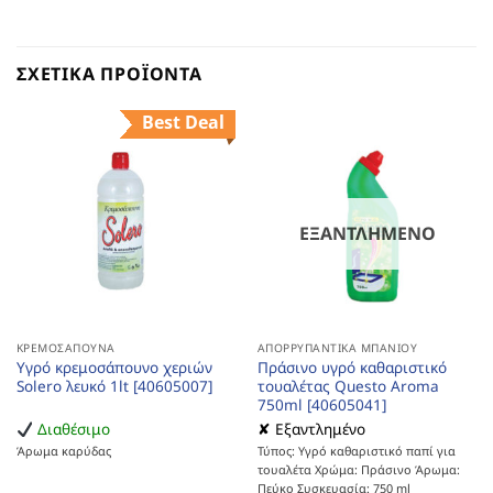
ΣΧΕΤΙΚΆ ΠΡΟΪΌΝΤΑ
Best Deal
ΕΞΑΝΤΛΗΜΈΝΟ
ΚΡΕΜΟΣΆΠΟΥΝΑ
ΑΠΟΡΡΥΠΑΝΤΙΚΆ ΜΠΆΝΙΟΥ
Υγρό κρεμοσάπουνο χεριών
Πράσινο υγρό καθαριστικό
Solero λευκό 1lt [40605007]
τουαλέτας Questo Aroma
750ml [40605041]
Διαθέσιμο
✘ Εξαντλημένο
Άρωμα καρύδας
Τύπος: Υγρό καθαριστικό παπί για
τουαλέτα Χρώμα: Πράσινο Άρωμα:
Πεύκο Συσκευασία: 750 ml