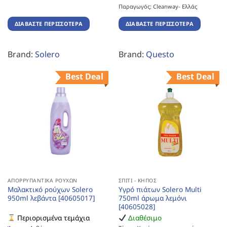
Παραγωγός: Cleanway- Ελλάς
ΔΙΑΒΆΣΤΕ ΠΕΡΙΣΣΌΤΕΡΑ
ΔΙΑΒΆΣΤΕ ΠΕΡΙΣΣΌΤΕΡΑ
Brand:
Solero
Brand:
Questo
Best Deal
Best Deal
ΑΠΟΡΡΥΠΑΝΤΙΚΆ ΡΟΎΧΩΝ
ΣΠΊΤΙ - ΚΉΠΟΣ
Μαλακτικό ρούχων Solero
Υγρό πιάτων Solero Multi
950ml λεβάντα [40605017]
750ml άρωμα λεμόνι
[40605028]
Περιορισμένα τεμάχια
Διαθέσιμο