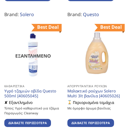
Brand:
Solero
Brand:
Questo
Best Deal
Best Deal
ΕΞΑΝΤΛΗΜΈΝΟ
ΚΑΘΑΡΙΣΤΙΚΆ
ΑΠΟΡΡΥΠΑΝΤΙΚΆ ΡΟΎΧΩΝ
Υγρό τζαμιών οβίδα Questo
Μαλακτικό ρούχων Solero
500ml [40605045]
Multi 3lt βανίλια [40605026]
✘ Εξαντλημένο
Περιορισμένα τεμάχια
Τύπος: Υγρό καθαριστικό για τζάμια
Με όμορφο άρωμα βανίλιας
Παραγωγός: Cleanway
ΔΙΑΒΆΣΤΕ ΠΕΡΙΣΣΌΤΕΡΑ
ΔΙΑΒΆΣΤΕ ΠΕΡΙΣΣΌΤΕΡΑ