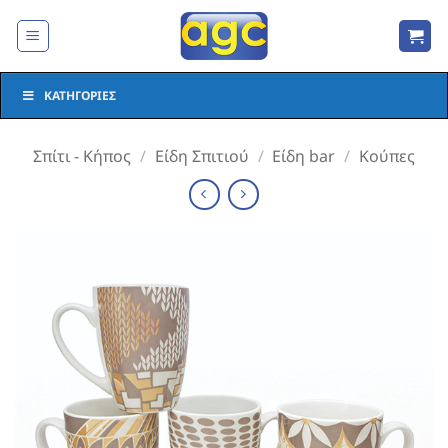
Μετάβαση
στο
περιεχόμενο
ΚΑΤΗΓΟΡΊΕΣ
Σπίτι - Κήπος
/
Είδη Σπιτιού
/
Είδη bar
/
Κούπες