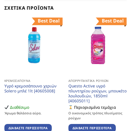
ΣΧΕΤΙΚΆ ΠΡΟΪΌΝΤΑ
Best Deal
Best Deal
ΚΡΕΜΟΣΆΠΟΥΝΑ
ΑΠΟΡΡΥΠΑΝΤΙΚΆ ΡΟΎΧΩΝ
Υγρό κρεμοσάπουνο χεριών
Questo Active υγρό
Solero μπλέ 1lt [40605008]
πλυντηρίου ρούχων, μπουκέτο
λουλουδιών, 1850ml
[40605011]
Διαθέσιμο
Περιορισμένα τεμάχια
'Αρωμα θαλάσσια αύρα.
Ο οικονομικός τρόπος πλυσίματος
ρούχων
ΔΙΑΒΆΣΤΕ ΠΕΡΙΣΣΌΤΕΡΑ
ΔΙΑΒΆΣΤΕ ΠΕΡΙΣΣΌΤΕΡΑ