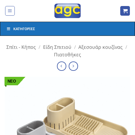
Μετάβαση
στο
περιεχόμενο
ΚΑΤΗΓΟΡΊΕΣ
Σπίτι - Κήπος
/
Είδη Σπιτιού
/
Αξεσουάρ κουζίνας
/
Πιατοθήκες
ΝΕΟ