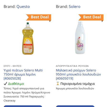
Brand:
Questo
Brand:
Solero
Best Deal
Best Deal
ΣΠΊΤΙ - ΚΉΠΟΣ
ΑΠΟΡΡΥΠΑΝΤΙΚΆ ΡΟΎΧΩΝ
Υγρό πιάτων Solero Multi
Μαλακτικό ρούχων Solero
750ml άρωμα λεμόνι
950ml μπουκέτο λουλουδιών
[40605028]
[40605019]
Διαθέσιμο
Περιορισμένα τεμάχια
Τύπος: Υγρό απορρυπαντικό για
Άρωμα μπουκέτο λουλουδιών
πιάτα Άρωμα: Λεμόνι Χρώμα:Κιτρινο
Συσκευασία: 750 ml Παραγωγός:
Cleanway