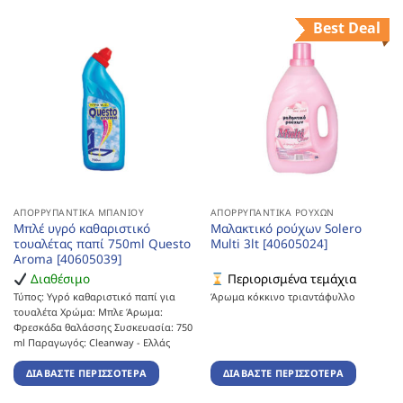
Best Deal
ΑΠΟΡΡΥΠΑΝΤΙΚΆ ΜΠΆΝΙΟΥ
ΑΠΟΡΡΥΠΑΝΤΙΚΆ ΡΟΎΧΩΝ
Μπλέ υγρό καθαριστικό
Μαλακτικό ρούχων Solero
τουαλέτας παπί 750ml Questo
Multi 3lt [40605024]
Aroma [40605039]
Διαθέσιμο
Περιορισμένα τεμάχια
Τύπος: Υγρό καθαριστικό παπί για
Άρωμα κόκκινο τριαντάφυλλο
τουαλέτα Χρώμα: Μπλε Άρωμα:
Φρεσκάδα θαλάσσης Συσκευασία: 750
ml Παραγωγός: Cleanway - Ελλάς
ΔΙΑΒΆΣΤΕ ΠΕΡΙΣΣΌΤΕΡΑ
ΔΙΑΒΆΣΤΕ ΠΕΡΙΣΣΌΤΕΡΑ