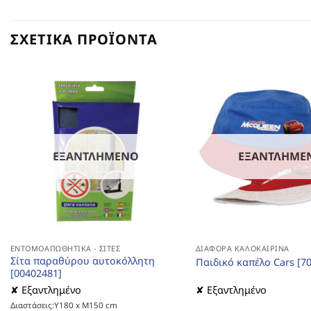
ΣΧΕΤΙΚΆ ΠΡΟΪΌΝΤΑ
ΕΞΑΝΤΛΗΜΈΝΟ
ΕΞΑΝΤΛΗΜΈ
ΕΝΤΟΜΟΑΠΩΘΗΤΙΚΆ - ΣΊΤΕΣ
ΔΙΆΦΟΡΑ ΚΑΛΟΚΑΙΡΙΝΆ
Σίτα παραθύρου αυτοκόλλητη
Παιδικό καπέλο Cars [7
[00402481]
✘ Εξαντλημένο
✘ Εξαντλημένο
Διαστάσεις:Υ180 x Μ150 cm