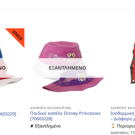
STOCK
ΝΟ
ΕΞΑΝΤΛΗΜΈΝΟ
ΔΙΆΦΟΡΑ ΚΑΛΟΚΑΙΡΙΝΆ
ΔΙΆΦΟΡΑ ΚΑΛ
Παιδικό καπέλο Disney Princesses
Ισοθερμική
0603229]
[70603228]
– Διάφορα 
✘ Εξαντλημένο
Περιορισ
Διαστάσεις: Υ