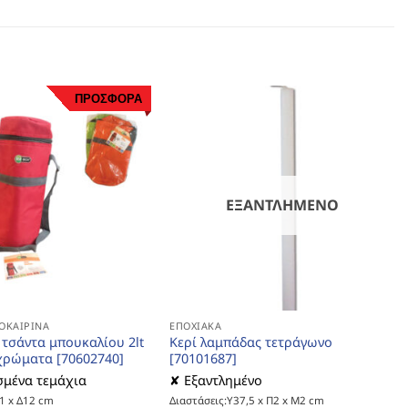
ΠΡΟΣΦΟΡΑ
ΕΞΑΝΤΛΗΜΈΝΟ
ΟΚΑΙΡΙΝΆ
ΕΠΟΧΙΑΚΆ
 τσάντα μπουκαλίου 2lt
Κερί λαμπάδας τετράγωνο
χρώματα [70602740]
[70101687]
μένα τεμάχια
✘ Εξαντλημένο
31 x Δ12 cm
Διαστάσεις:Υ37,5 x Π2 x Μ2 cm