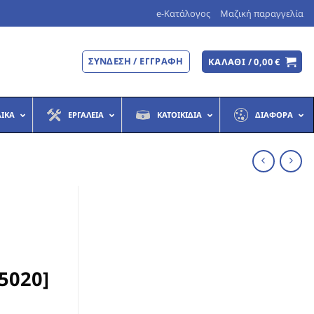
e-Κατάλογος
Μαζική παραγγελία
ΣΎΝΔΕΣΗ / ΕΓΓΡΑΦΉ
ΚΑΛΆΘΙ /
0,00
€
ΔΙΚΆ
ΕΡΓΑΛΕΊΑ
ΚΑΤΟΙΚΊΔΙΑ
ΔΙΆΦΟΡΑ
5020]