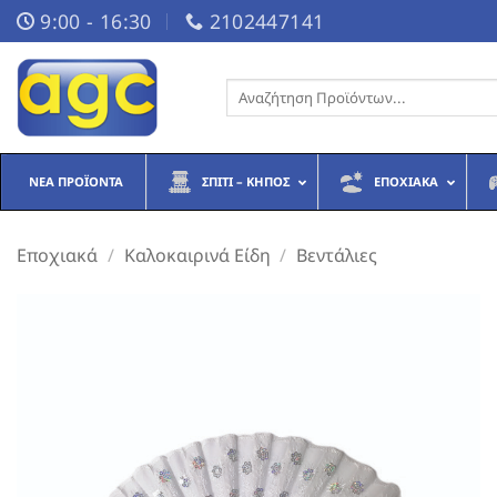
Μετάβαση
9:00 - 16:30
2102447141
στο
περιεχόμενο
Αναζήτηση
για:
ΝΈΑ ΠΡΟΪΌΝΤΑ
ΣΠΊΤΙ – ΚΉΠΟΣ
ΕΠΟΧΙΑΚΆ
Εποχιακά
/
Καλοκαιρινά Είδη
/
Βεντάλιες