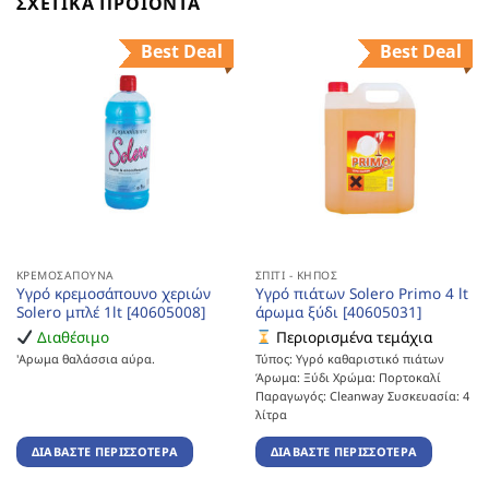
ΣΧΕΤΙΚΆ ΠΡΟΪΌΝΤΑ
Best Deal
Best Deal
ΚΡΕΜΟΣΆΠΟΥΝΑ
ΣΠΊΤΙ - ΚΉΠΟΣ
Υγρό κρεμοσάπουνο χεριών
Υγρό πιάτων Solero Primo 4 lt
Solero μπλέ 1lt [40605008]
άρωμα ξύδι [40605031]
Διαθέσιμο
Περιορισμένα τεμάχια
'Αρωμα θαλάσσια αύρα.
Τύπος: Υγρό καθαριστικό πιάτων
Άρωμα: Ξύδι Χρώμα: Πορτοκαλί
Παραγωγός: Cleanway Συσκευασία: 4
λίτρα
ΔΙΑΒΆΣΤΕ ΠΕΡΙΣΣΌΤΕΡΑ
ΔΙΑΒΆΣΤΕ ΠΕΡΙΣΣΌΤΕΡΑ