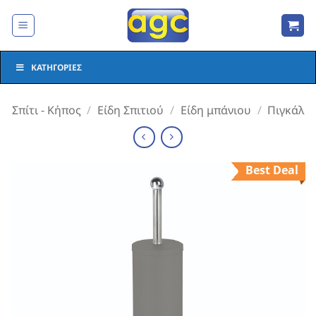
Μετάβαση
στο
περιεχόμενο
ΚΑΤΗΓΟΡΊΕΣ
Σπίτι - Κήπος
/
Είδη Σπιτιού
/
Είδη μπάνιου
/
Πιγκάλ
Best Deal