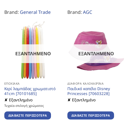
Brand:
General Trade
Brand:
AGC
ΕΞΑΝΤΛΗΜΈΝΟ
ΕΞΑΝΤΛΗΜΈΝΟ
ΕΠΟΧΙΑΚΆ
ΔΙΆΦΟΡΑ ΚΑΛΟΚΑΙΡΙΝΆ
Κερί λαμπάδας χρωματιστό
Παιδικό καπέλο Disney
41cm [70101685]
Princesses [70603228]
✘ Εξαντλημένο
✘ Εξαντλημένο
Τυχαία επιλογή χρώματος
ΔΙΑΒΆΣΤΕ ΠΕΡΙΣΣΌΤΕΡΑ
ΔΙΑΒΆΣΤΕ ΠΕΡΙΣΣΌΤΕΡΑ