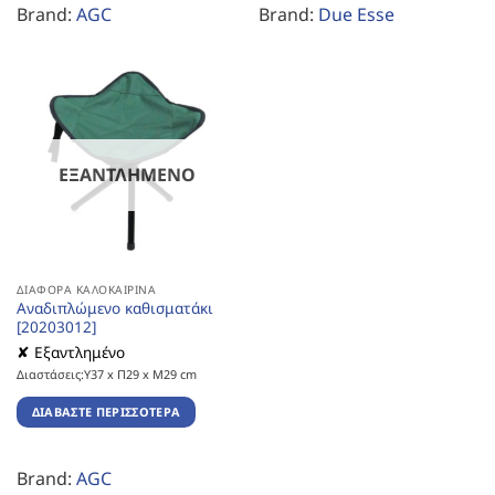
Brand:
AGC
Brand:
Due Esse
ΕΞΑΝΤΛΗΜΈΝΟ
ΔΙΆΦΟΡΑ ΚΑΛΟΚΑΙΡΙΝΆ
Αναδιπλώμενο καθισματάκι
[20203012]
✘ Εξαντλημένο
Διαστάσεις:Υ37 x Π29 x Μ29 cm
ΔΙΑΒΆΣΤΕ ΠΕΡΙΣΣΌΤΕΡΑ
Brand:
AGC