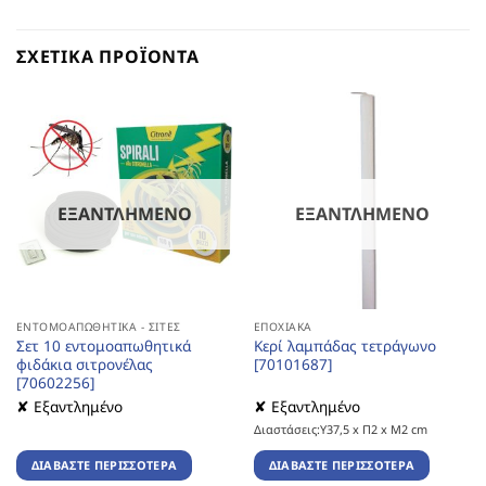
ΣΧΕΤΙΚΆ ΠΡΟΪΌΝΤΑ
ΕΞΑΝΤΛΗΜΈΝΟ
ΕΞΑΝΤΛΗΜΈΝΟ
ΕΝΤΟΜΟΑΠΩΘΗΤΙΚΆ - ΣΊΤΕΣ
ΕΠΟΧΙΑΚΆ
Σετ 10 εντομοαπωθητικά
Κερί λαμπάδας τετράγωνο
φιδάκια σιτρονέλας
[70101687]
[70602256]
✘ Εξαντλημένο
✘ Εξαντλημένο
Διαστάσεις:Υ37,5 x Π2 x Μ2 cm
ΔΙΑΒΆΣΤΕ ΠΕΡΙΣΣΌΤΕΡΑ
ΔΙΑΒΆΣΤΕ ΠΕΡΙΣΣΌΤΕΡΑ