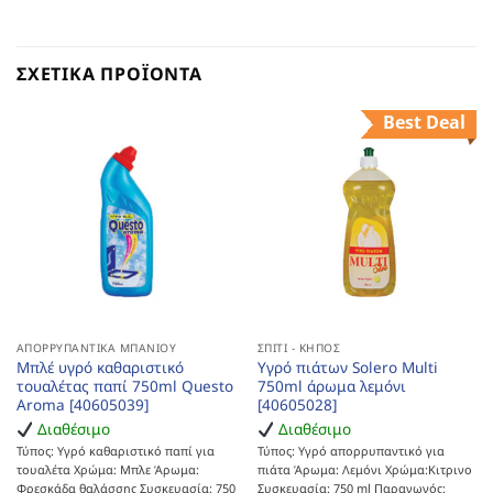
ΣΧΕΤΙΚΆ ΠΡΟΪΌΝΤΑ
Best Deal
ΑΠΟΡΡΥΠΑΝΤΙΚΆ ΜΠΆΝΙΟΥ
ΣΠΊΤΙ - ΚΉΠΟΣ
Μπλέ υγρό καθαριστικό
Υγρό πιάτων Solero Multi
τουαλέτας παπί 750ml Questo
750ml άρωμα λεμόνι
Aroma [40605039]
[40605028]
Διαθέσιμο
Διαθέσιμο
Τύπος: Υγρό καθαριστικό παπί για
Τύπος: Υγρό απορρυπαντικό για
τουαλέτα Χρώμα: Μπλε Άρωμα:
πιάτα Άρωμα: Λεμόνι Χρώμα:Κιτρινο
Φρεσκάδα θαλάσσης Συσκευασία: 750
Συσκευασία: 750 ml Παραγωγός: