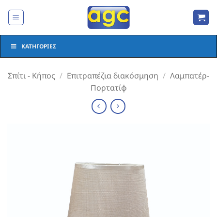
Μετάβαση
στο
περιεχόμενο
ΚΑΤΗΓΟΡΊΕΣ
Σπίτι - Κήπος
/
Επιτραπέζια διακόσμηση
/
Λαμπατέρ-
Πορτατίφ