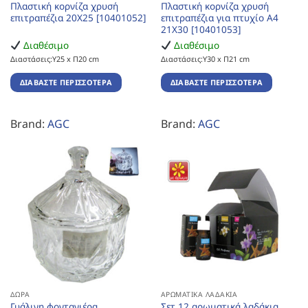
Πλαστική κορνίζα χρυσή
Πλαστική κορνίζα χρυσή
επιτραπέζια 20Χ25 [10401052]
επιτραπέζια για πτυχίο Α4
21Χ30 [10401053]
Διαθέσιμο
Διαθέσιμο
Διαστάσεις:Υ25 x Π20 cm
Διαστάσεις:Υ30 x Π21 cm
ΔΙΑΒΆΣΤΕ ΠΕΡΙΣΣΌΤΕΡΑ
ΔΙΑΒΆΣΤΕ ΠΕΡΙΣΣΌΤΕΡΑ
Brand:
AGC
Brand:
AGC
ΔΏΡΑ
ΑΡΩΜΑΤΙΚΆ ΛΑΔΆΚΙΑ
Γυάλινη φοντανιέρα
Σετ 12 αρωματικά λαδάκια