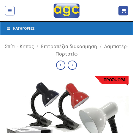
Μετάβαση
στο
περιεχόμενο
ΚΑΤΗΓΟΡΊΕΣ
Σπίτι - Κήπος
/
Επιτραπέζια διακόσμηση
/
Λαμπατέρ-
Πορτατίφ
ΠΡΟΣΦΟΡΑ