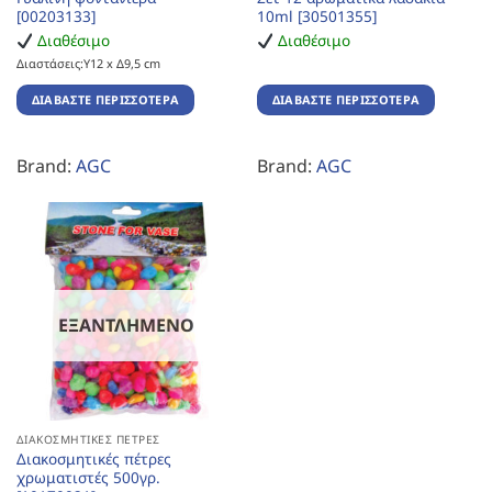
[00203133]
10ml [30501355]
Διαθέσιμο
Διαθέσιμο
Διαστάσεις:Υ12 x Δ9,5 cm
ΔΙΑΒΆΣΤΕ ΠΕΡΙΣΣΌΤΕΡΑ
ΔΙΑΒΆΣΤΕ ΠΕΡΙΣΣΌΤΕΡΑ
Brand:
AGC
Brand:
AGC
ΕΞΑΝΤΛΗΜΈΝΟ
ΔΙΑΚΟΣΜΗΤΙΚΈΣ ΠΈΤΡΕΣ
Διακοσμητικές πέτρες
χρωματιστές 500γρ.