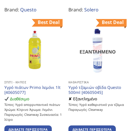
Brand:
Questo
Brand:
Solero
Best Deal
Best Deal
ΕΞΑΝΤΛΗΜΈΝΟ
ΣΠΊΤΙ - ΚΉΠΟΣ
ΚΑΘΑΡΙΣΤΙΚΆ
Υγρό πιάτων Primo λεμόνι 1lt
Υγρό τζαμιών οβίδα Questo
[40605077]
500ml [40605045]
Διαθέσιμο
✘ Εξαντλημένο
Τύπος: Υγρό απορρυπαντικό πιάτων
Τύπος: Υγρό καθαριστικό για τζάμια
Χρώμα: Κίτρινο Άρωμα: Λεμόνι
Παραγωγός: Cleanway
Παραγωγός: Cleanway Συσκευασία: 1
λίτρο
ΔΙΑΒΆΣΤΕ ΠΕΡΙΣΣΌΤΕΡΑ
ΔΙΑΒΆΣΤΕ ΠΕΡΙΣΣΌΤΕΡΑ