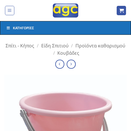
Μετάβαση
στο
περιεχόμενο
ΚΑΤΗΓΟΡΊΕΣ
Σπίτι - Κήπος
/
Είδη Σπιτιού
/
Προϊόντα καθαρισμού
/
Κουβάδες