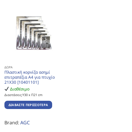
ΔΏΡΑ
Πλαστική κορνίζα ασημί
επιτραπέζια Α4 για πτυχίο
21Χ30 [10401101]
Διαθέσιμο
Διαστάσεις:Υ30 x Π21 cm
ΔΙΑΒΆΣΤΕ ΠΕΡΙΣΣΌΤΕΡΑ
Brand:
AGC