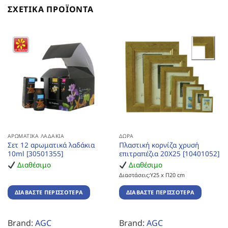
ΣΧΕΤΙΚΆ ΠΡΟΪΌΝΤΑ
ΑΡΩΜΑΤΙΚΆ ΛΑΔΆΚΙΑ
ΔΏΡΑ
Σετ 12 αρωματικά λαδάκια
Πλαστική κορνίζα χρυσή
10ml [30501355]
επιτραπέζια 20Χ25 [10401052]
Διαθέσιμο
Διαθέσιμο
Διαστάσεις:Υ25 x Π20 cm
ΔΙΑΒΆΣΤΕ ΠΕΡΙΣΣΌΤΕΡΑ
ΔΙΑΒΆΣΤΕ ΠΕΡΙΣΣΌΤΕΡΑ
Brand:
AGC
Brand:
AGC