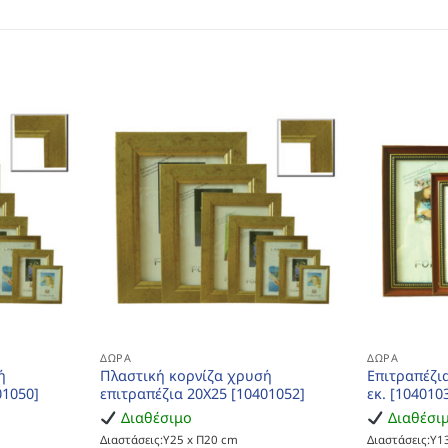
ΔΏΡΑ
ΔΏΡΑ
ή
Πλαστική κορνίζα χρυσή
Επιτραπέζι
01050]
επιτραπέζια 20Χ25 [10401052]
εκ. [104010
Διαθέσιμο
Διαθέσι
Διαστάσεις:Υ25 x Π20 cm
Διαστάσεις:Υ1