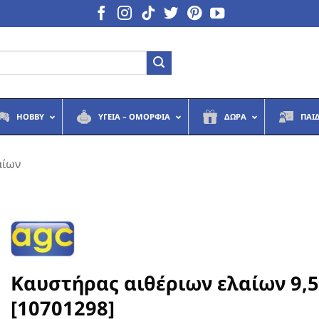
HOBBY
ΥΓΕΙΆ – ΟΜΟΡΦΙΆ
ΔΏΡΑ
ΠΑΙ
αίων
Καυστήρας αιθέριων ελαίων 9,
[10701298]