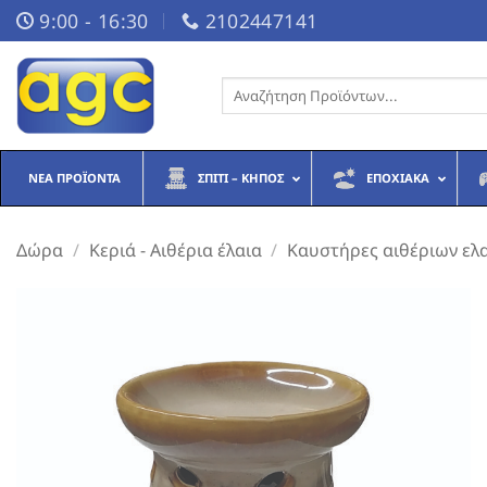
Μετάβαση
9:00 - 16:30
2102447141
στο
περιεχόμενο
Αναζήτηση
για:
ΝΈΑ ΠΡΟΪΌΝΤΑ
ΣΠΊΤΙ – ΚΉΠΟΣ
ΕΠΟΧΙΑΚΆ
Δώρα
/
Κεριά - Αιθέρια έλαια
/
Καυστήρες αιθέριων ελ