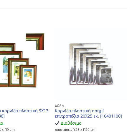
ΔΏΡΑ
α κορνίζα πλαστική 9Χ13
Κορνίζα πλαστική ασημί
36]
επιτραπέζια 20Χ25 εκ. [10401100]
μο
Διαθέσιμο
3 x Π9 cm
Διαστάσεις:Υ25 x Π20 cm