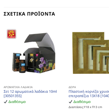
ΣΧΕΤΙΚΆ ΠΡΟΪΌΝΤΑ
ΑΡΩΜΑΤΙΚΆ ΛΑΔΆΚΙΑ
ΔΏΡΑ
Σετ 12 αρωματικά λαδάκια 10ml
Πλαστική κορνίζα χρυσ
[30501355]
επιτραπέζια 13Χ18 [104
Διαθέσιμο
Διαθέσιμο
Διαστάσεις:Υ18 x Π13 cm