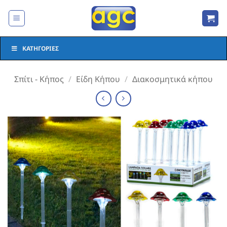
Μετάβαση
στο
περιεχόμενο
ΚΑΤΗΓΟΡΊΕΣ
Σπίτι - Κήπος
/
Είδη Κήπου
/
Διακοσμητικά κήπου