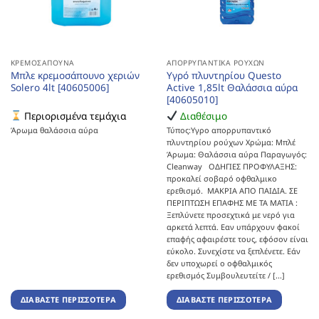
ΚΡΕΜΟΣΆΠΟΥΝΑ
ΑΠΟΡΡΥΠΑΝΤΙΚΆ ΡΟΎΧΩΝ
Μπλε κρεμοσάπουνο χεριών
Υγρό πλυντηρίου Questo
Solero 4lt [40605006]
Active 1,85lt Θαλάσσια αύρα
[40605010]
Περιορισμένα τεμάχια
Διαθέσιμο
Άρωμα θαλάσσια αύρα
Τύπος:Υγρο απορρυπαντικό
πλυντηρίου ρούχων Χρώμα: Μπλέ
Άρωμα: Θαλάσσια αύρα Παραγωγός:
Cleanway ΟΔΗΓΙΕΣ ΠΡΟΦΥΛΑΞΗΣ:
προκαλεί σοβαρό οφθαλμικο
ερεθισμό. ΜΑΚΡΙΑ ΑΠΟ ΠΑΙΔΙΑ. ΣΕ
ΠΕΡΙΠΤΩΣΗ ΕΠΑΦΗΣ ΜΕ ΤΑ ΜΑΤΙΑ :
Ξεπλύνετε προσεχτικά με νερό για
αρκετά λεπτά. Εαν υπάρχουν φακοί
επαφής αφαιρέστε τους, εφόσον είναι
εύκολο. Συνεχίστε να ξεπλένετε. Εάν
δεν υποχωρεί ο οφθαλμικός
ερεθισμός Συμβουλευτείτε / [...]
ΔΙΑΒΆΣΤΕ ΠΕΡΙΣΣΌΤΕΡΑ
ΔΙΑΒΆΣΤΕ ΠΕΡΙΣΣΌΤΕΡΑ