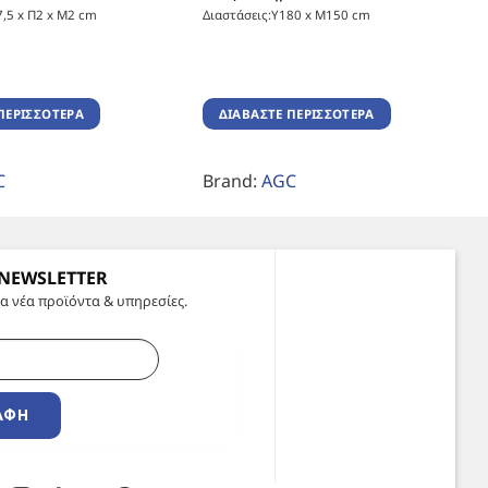
7,5 x Π2 x Μ2 cm
Διαστάσεις:Υ180 x Μ150 cm
ΠΕΡΙΣΣΌΤΕΡΑ
ΔΙΑΒΆΣΤΕ ΠΕΡΙΣΣΌΤΕΡΑ
C
Brand:
AGC
 NEWSLETTER
α νέα προϊόντα & υπηρεσίες.
ΑΦΉ