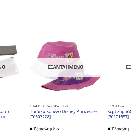
ΝΟ
ΕΞΑΝΤΛΗΜΈΝΟ
Ε
ΔΙΆΦΟΡΑ ΚΑΛΟΚΑΙΡΙΝΆ
ΕΠΟΧΙΑΚΆ
κουτί
Παιδικό καπέλο Disney Princesses
Κερί λαμπά
υτο
[70603228]
[70101687]
✘ Εξαντλημένο
✘ Εξαντλημ