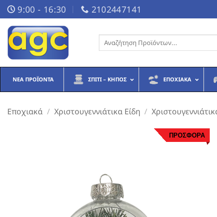
Μετάβαση
9:00 - 16:30
2102447141
στο
περιεχόμενο
Αναζήτηση
για:
ΝΈΑ ΠΡΟΪΌΝΤΑ
ΣΠΊΤΙ – ΚΉΠΟΣ
ΕΠΟΧΙΑΚΆ
Εποχιακά
/
Χριστουγεννιάτικα Είδη
/
Χριστουγεννιάτικ
ΠΡΟΣΦΟΡΑ