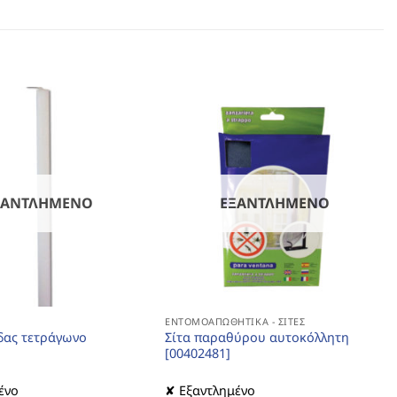
ΞΑΝΤΛΗΜΈΝΟ
ΕΞΑΝΤΛΗΜΈΝΟ
ΕΝΤΟΜΟΑΠΩΘΗΤΙΚΆ - ΣΊΤΕΣ
δας τετράγωνο
Σίτα παραθύρου αυτοκόλλητη
[00402481]
ένο
✘ Εξαντλημένο