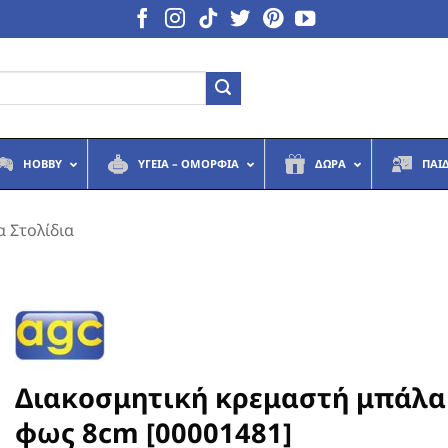
HOBBY
ΥΓΕΙΆ – ΟΜΟΡΦΙΆ
ΔΏΡΑ
ΠΑΙ
α Στολίδια
Διακοσμητική κρεμαστή μπάλα
φως 8cm [00001481]