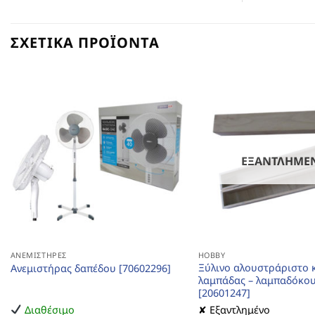
ΣΧΕΤΙΚΆ ΠΡΟΪΌΝΤΑ
ΕΞΑΝΤΛΗΜΈ
ΑΝΕΜΙΣΤΉΡΕΣ
HOBBY
Ξύλινο αλουστράριστο 
Ανεμιστήρας δαπέδου [70602296]
λαμπάδας – λαμπαδόκο
[20601247]
Διαθέσιμο
✘ Εξαντλημένο