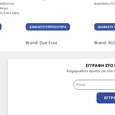
είξετε την
Διαστάσεις:Υ3
Πάσχα.
ος 6 εκ x ύψος
ΔΙΑΒΆΣΤΕ ΠΕΡΙΣΣΌΤΕΡΑ
ΔΙΑΒΆΣΤΕ 
Brand:
Due Esse
Brand:
AG
ΕΓΓΡΑΦΗ ΣΤΟ
Ενημερωθείτε πρώτοι για όλα τ
ΕΓΓΡ