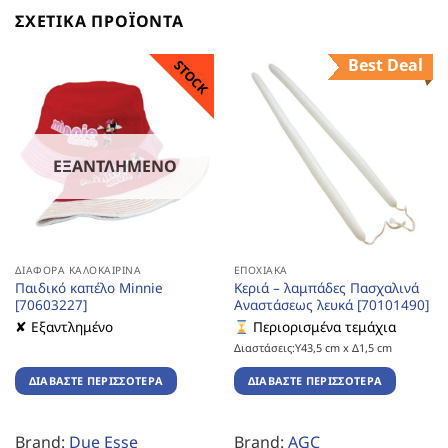
ΣΧΕΤΙΚΆ ΠΡΟΪΌΝΤΑ
Best Deal
STOCK
ΕΞΑΝΤΛΗΜΈΝΟ
ΔΙΆΦΟΡΑ ΚΑΛΟΚΑΙΡΙΝΆ
ΕΠΟΧΙΑΚΆ
Παιδικό καπέλο Minnie
Κεριά – λαμπάδες Πασχαλινά
[70603227]
Αναστάσεως λευκά [70101490]
✘ Εξαντλημένο
Περιορισμένα τεμάχια
Διαστάσεις:Υ43,5 cm x Δ1,5 cm
ΔΙΑΒΆΣΤΕ ΠΕΡΙΣΣΌΤΕΡΑ
ΔΙΑΒΆΣΤΕ ΠΕΡΙΣΣΌΤΕΡΑ
Brand:
Due Esse
Brand:
AGC