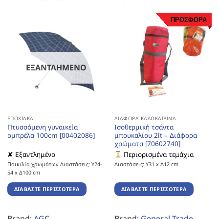
ΠΡΟΣΦΟΡΑ
ΕΞΑΝΤΛΗΜΈΝΟ
ΕΠΟΧΙΑΚΆ
ΔΙΆΦΟΡΑ ΚΑΛΟΚΑΙΡΙΝΆ
Πτυσσόμενη γυναικεία
Ισοθερμική τσάντα
ομπρέλα 100cm [00402086]
μπουκαλίου 2lt – Διάφορα
χρώματα [70602740]
✘ Εξαντλημένο
Περιορισμένα τεμάχια
Ποικιλία χρωμάτων Διαστάσεις: Υ24-
Διαστάσεις: Υ31 x Δ12 cm
54 x Δ100 cm
ΔΙΑΒΆΣΤΕ ΠΕΡΙΣΣΌΤΕΡΑ
ΔΙΑΒΆΣΤΕ ΠΕΡΙΣΣΌΤΕΡΑ
Brand:
AGC
Brand:
General Trade