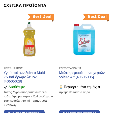
ΣΧΕΤΙΚΆ ΠΡΟΪΌΝΤΑ
Best Deal
Best Deal
ΣΠΊΤΙ - ΚΉΠΟΣ
ΚΡΕΜΟΣΆΠΟΥΝΑ
Υγρό πιάτων Solero Multi
Μπλε κρεμοσάπουνο χεριών
750ml άρωμα λεμόνι
Solero 4lt [40605006]
[40605028]
Διαθέσιμο
Περιορισμένα τεμάχια
Τύπος: Υγρό απορρυπαντικό για
Άρωμα θαλάσσια αύρα
πιάτα Άρωμα: Λεμόνι Χρώμα:Κιτρινο
Συσκευασία: 750 ml Παραγωγός:
Cleanway