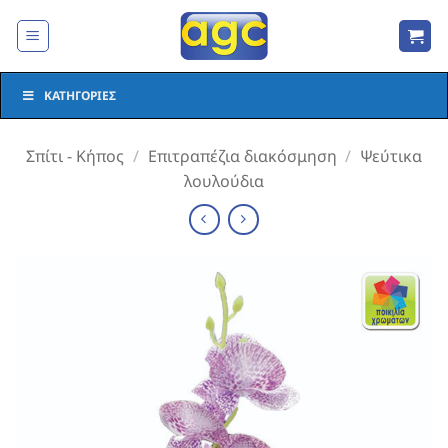
Μετάβαση
στο
περιεχόμενο
ΚΑΤΗΓΟΡΊΕΣ
Σπίτι - Κήπος
/
Επιτραπέζια διακόσμηση
/
Ψεύτικα
λουλούδια