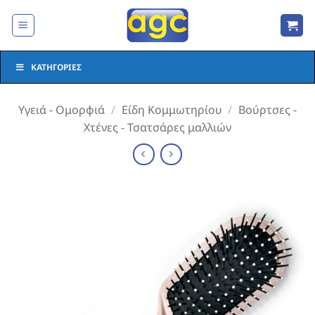
Μετάβαση
στο
περιεχόμενο
ΚΑΤΗΓΟΡΊΕΣ
Υγειά - Ομορφιά
/
Είδη Κομμωτηρίου
/
Βούρτσες -
Χτένες - Τσατσάρες μαλλιών