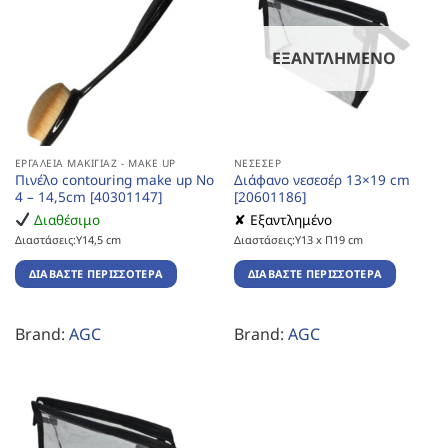
ΕΞΑΝΤΛΗΜΈΝΟ
ΕΡΓΑΛΕΊΑ ΜΑΚΙΓΙΆΖ - MAKE UP
ΝΕΣΕΣΈΡ
Πινέλο contouring make up No
Διάφανο νεσεσέρ 13×19 cm
4 – 14,5cm [40301147]
[20601186]
Διαθέσιμο
✘ Εξαντλημένο
Διαστάσεις:Υ14,5 cm
Διαστάσεις:Υ13 x Π19 cm
ΔΙΑΒΆΣΤΕ ΠΕΡΙΣΣΌΤΕΡΑ
ΔΙΑΒΆΣΤΕ ΠΕΡΙΣΣΌΤΕΡΑ
Brand:
AGC
Brand:
AGC