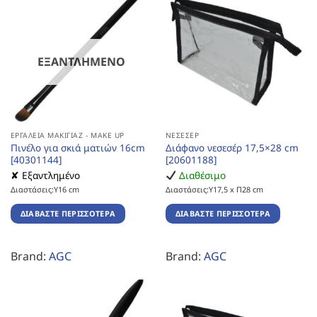
ΕΞΑΝΤΛΗΜΈΝΟ
ΕΡΓΑΛΕΊΑ ΜΑΚΙΓΙΆΖ - MAKE UP
ΝΕΣΕΣΈΡ
Πινέλο για σκιά ματιών 16cm
Διάφανο νεσεσέρ 17,5×28 cm
[40301144]
[20601188]
✘ Εξαντλημένο
Διαθέσιμο
Διαστάσεις:Υ16 cm
Διαστάσεις:Υ17,5 x Π28 cm
ΔΙΑΒΆΣΤΕ ΠΕΡΙΣΣΌΤΕΡΑ
ΔΙΑΒΆΣΤΕ ΠΕΡΙΣΣΌΤΕΡΑ
Brand:
AGC
Brand:
AGC